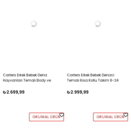
Carters Erkek Bebek Deniz
Carters Erkek Bebek Denizci
Hayvanları Temalı Body ve
Temalı Kısa Kollu Takım 6-24
Pantolon 3-18 Ay MAVİ
Ay MAVİ
₺2.699,99
₺2.999,99
ORIJINAL ÜRÜN
ORIJINAL ÜRÜN