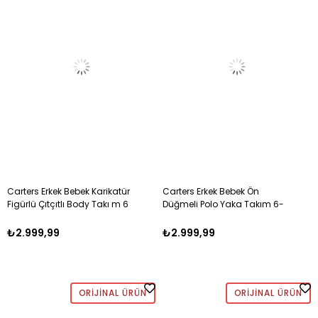
Carters Erkek Bebek Karikatür
Carters Erkek Bebek Ön
Figürlü Çıtçıtlı Body Takı m 6
Düğmeli Polo Yaka Takım 6-
-24 Ay MAVİ
24 Ay SARI
₺2.999,99
₺2.999,99
ORIJINAL ÜRÜN
ORIJINAL ÜRÜN