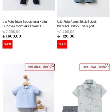
U.s Polo Erkek Bebek Kısa Kollu
U.S. Polo Assn. Erkek Bebek
Düğmeli Gömlekli Takım 1-3
Kısa Kol Balon Baskı Şort
Yaş BEJ
Takım 6 Ay-3 Yaş BEYAZ
₺2.000,00
₺1.400,00
₺1.600,00
₺1.120,00
%20
%20
ORIJINAL ÜRÜN
ORIJINAL ÜRÜN