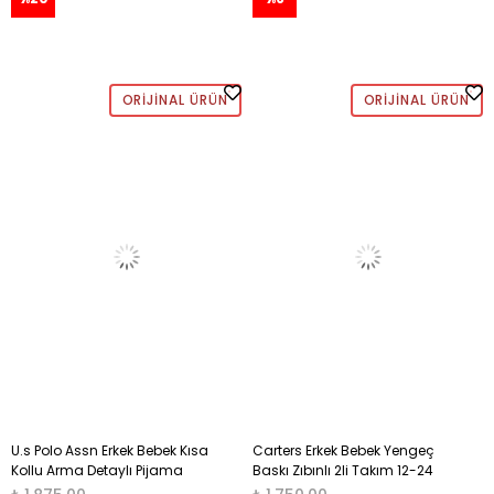
ORIJINAL ÜRÜN
ORIJINAL ÜRÜN
U.s Polo Assn Erkek Bebek Kısa
Carters Erkek Bebek Yengeç
Kollu Arma Detaylı Pijama
Baskı Zıbınlı 2li Takım 12-24
Takımı 1-3 Yaş ÇAĞLA YEŞİLİ
Ay ORANJ