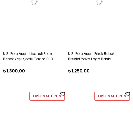
U.S. Polo Assn. Lisanslı Erkek
U.S. Polo Assn. Erkek Bebek
Bebek Yeşil Şortlu Takım 0-3
Bisiklet Yaka Logo Baskılı
Yaş YEŞİL
Şortlu Takım 0-3 Yaş BEYAZ
₺1.300,00
₺1.250,00
ORIJINAL ÜRÜN
ORIJINAL ÜRÜN