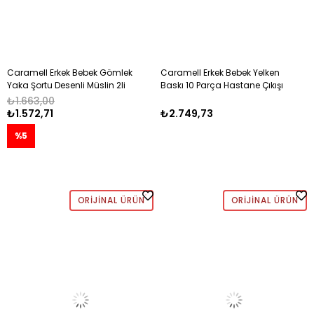
Caramell Erkek Bebek Gömlek
Caramell Erkek Bebek Yelken
Yaka Şortu Desenli Müslin 2li
Baskı 10 Parça Hastane Çıkışı
Takım 3-18 Ay BEJ
0-3 Ay EKRU
₺1.663,00
₺1.572,71
₺2.749,73
%5
ORIJINAL ÜRÜN
ORIJINAL ÜRÜN