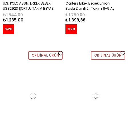
U.S. POLO ASSN. ERKEK BEBEK
Carters Erkek Bebek L,mon
USB2923 ŞORTLU TAKIM BEYAZ
Baskı Zıbınlı 2li Takım 6-9 Ay
LACİVERT
₺1.544,00
₺1.750,00
₺1.235,00
₺1.399,86
%20
%20
ORIJINAL ÜRÜN
ORIJINAL ÜRÜN