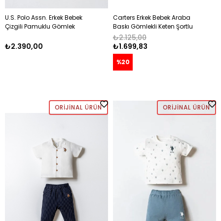
U.S. Polo Assn. Erkek Bebek
Carters Erkek Bebek Araba
Çizgili Pamuklu Gömlek
Baskı Gömlekli Keten Şortlu
Takım 6 Ay-3 Yaş MAVİ
Takım 12-24 Ay LACİVERT
₺2.125,00
₺2.390,00
₺1.699,83
%20
ORIJINAL ÜRÜN
ORIJINAL ÜRÜN