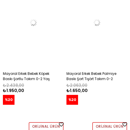
Mayoral Erkek Bebek Köpek
Mayoral Erkek Bebek Palmiye
Baskı Şortlu Takım 0-2 Yaş
Baskı Şort Tişört Takım 0-2
EKRU - MAVİ
Yaş EKRU - CAMEL
₺2.438,00
₺2.063,00
₺1.950,00
₺1.650,00
%20
%20
ORIJINAL ÜRÜN
ORIJINAL ÜRÜN