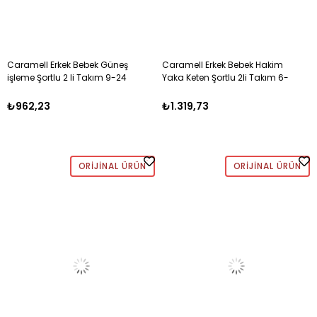
Caramell Erkek Bebek Güneş
Caramell Erkek Bebek Hakim
işleme Şortlu 2 li Takım 9-24
Yaka Keten Şortlu 2li Takım 6-
Ay KAHVE
24 Ay MAVİ
₺962,23
₺1.319,73
ORIJINAL ÜRÜN
ORIJINAL ÜRÜN