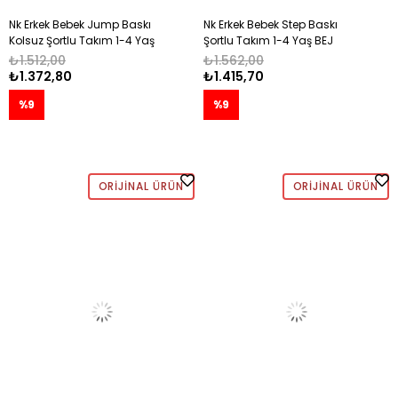
Nk Erkek Bebek Jump Baskı
Nk Erkek Bebek Step Baskı
Kolsuz Şortlu Takım 1-4 Yaş
Şortlu Takım 1-4 Yaş BEJ
SAX
₺1.512,00
₺1.562,00
₺1.372,80
₺1.415,70
%9
%9
ORIJINAL ÜRÜN
ORIJINAL ÜRÜN