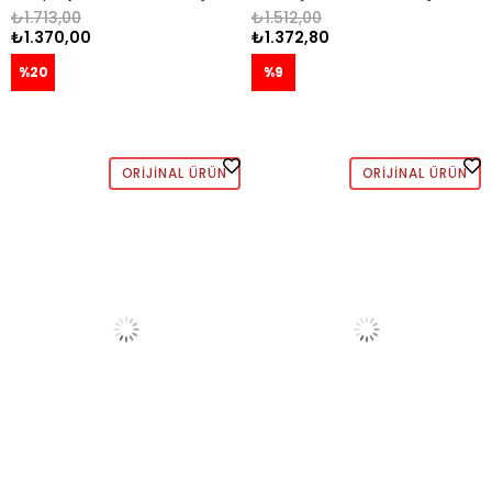
BEYAZ
YEŞİL
₺1.713,00
₺1.512,00
₺1.370,00
₺1.372,80
%20
%9
ORIJINAL ÜRÜN
ORIJINAL ÜRÜN