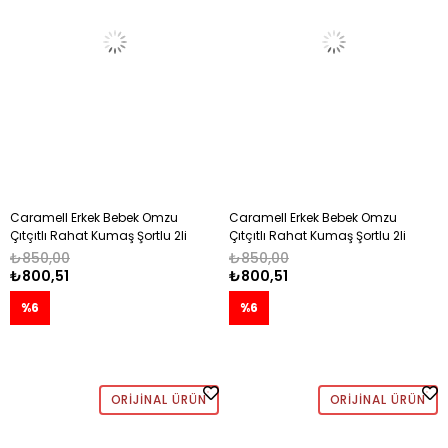
Caramell Erkek Bebek Omzu
Caramell Erkek Bebek Omzu
Çıtçıtlı Rahat Kumaş Şortlu 2li
Çıtçıtlı Rahat Kumaş Şortlu 2li
Takım 1-12 Ay MAVİ
Takım 1-12 Ay EKRU
₺850,00
₺850,00
₺800,51
₺800,51
%6
%6
ORIJINAL ÜRÜN
ORIJINAL ÜRÜN