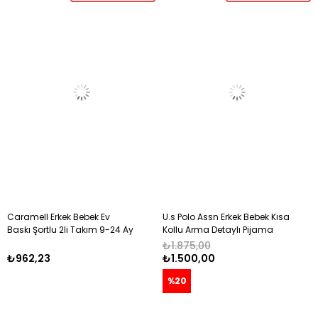
Caramell Erkek Bebek Ev
U.s Polo Assn Erkek Bebek Kısa
Baskı Şortlu 2li Takım 9-24 Ay
Kollu Arma Detaylı Pijama
MAVİ
Takımı 1-3 Yaş İNDİGO
₺1.875,00
₺962,23
₺1.500,00
%20