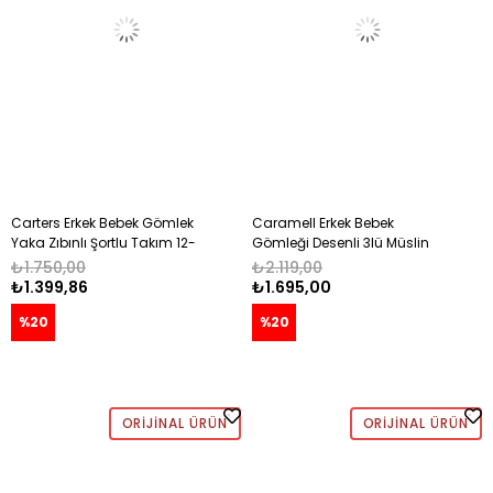
Carters Erkek Bebek Gömlek
Caramell Erkek Bebek
Yaka Zıbınlı Şortlu Takım 12-
Gömleği Desenli 3lü Müslin
24 Ay PEMBE
Takım 3-18 Ay GRİ
₺1.750,00
₺2.119,00
₺1.399,86
₺1.695,00
%20
%20
ORIJINAL ÜRÜN
ORIJINAL ÜRÜN