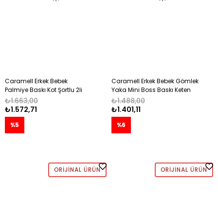
Caramell Erkek Bebek
Caramell Erkek Bebek Gömlek
Palmiye Baskı Kot Şortlu 2li
Yaka Mini Boss Baskı Keten
Takım 6-36 Ay BEYAZ
Şortlu 2li Takım 6-36 Ay MAVİ
₺1.663,00
₺1.488,00
₺1.572,71
₺1.401,11
%5
%6
ORIJINAL ÜRÜN
ORIJINAL ÜRÜN