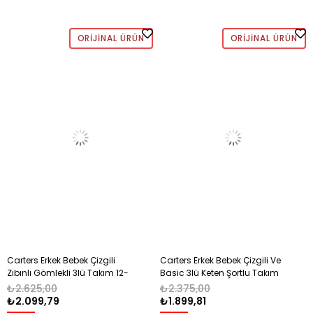
ORIJINAL ÜRÜN
ORIJINAL ÜRÜN
Carters Erkek Bebek Çizgili
Carters Erkek Bebek Çizgili Ve
Zıbınlı Gömlekli 3lü Takım 12-
Basic 3lü Keten Şortlu Takım
24 Ay EKRU - CORAL
12-24 Ay KAHVE
₺2.625,00
₺2.375,00
₺2.099,79
₺1.899,81