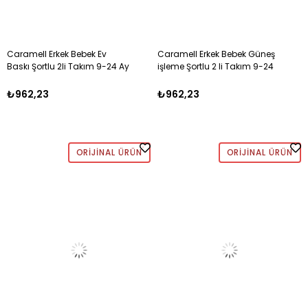
Caramell Erkek Bebek Ev
Caramell Erkek Bebek Güneş
Baskı Şortlu 2li Takım 9-24 Ay
işleme Şortlu 2 li Takım 9-24
GRİ MELANJ
Ay LACİVERT
₺962,23
₺962,23
ORIJINAL ÜRÜN
ORIJINAL ÜRÜN