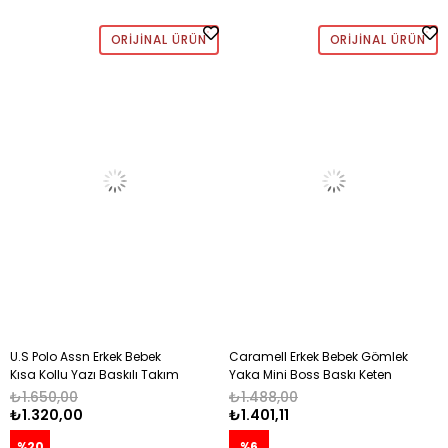
ORIJINAL ÜRÜN
ORIJINAL ÜRÜN
U.S Polo Assn Erkek Bebek
Caramell Erkek Bebek Gömlek
Kısa Kollu Yazı Baskılı Takım
Yaka Mini Boss Baskı Keten
1-3 Yaş BORDO
Şortlu 2li Takım 6-36 Ay HAKİ
₺1.650,00
₺1.488,00
₺1.320,00
₺1.401,11
%20
%6