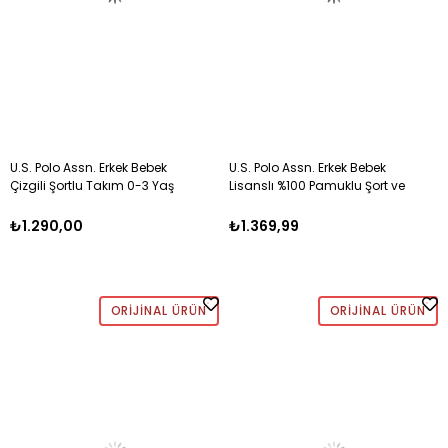
U.S. Polo Assn. Erkek Bebek
U.S. Polo Assn. Erkek Bebek
Çizgili Şortlu Takım 0-3 Yaş
Lisanslı %100 Pamuklu Şort ve
BEYAZ
Tişört 2'li Takım 0-3 Yaş
BEYAZ
₺1.290,00
₺1.369,99
ORIJINAL ÜRÜN
ORIJINAL ÜRÜN