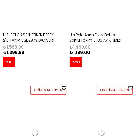
U.S. POLO ASSN. ERKEK BEBEK
U.s Polo Asnn.Erkek Bebek
2"Lİ TAKIM USB2873 LACİVERT
Şortlu Takım 6-36 Ay KIRMIZI
₺1.563,00
₺1.499,00
₺1.399,99
₺1.199,00
%10
%20
ORIJINAL ÜRÜN
ORIJINAL ÜRÜN