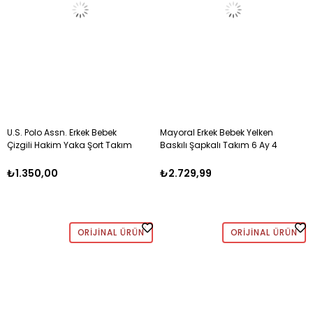
U.S. Polo Assn. Erkek Bebek
Mayoral Erkek Bebek Yelken
Çizgili Hakim Yaka Şort Takım
Baskılı Şapkalı Takım 6 Ay 4
6 Ay-3 Yaş MAVİ
Yaş MAVİ
₺1.350,00
₺2.729,99
ORIJINAL ÜRÜN
ORIJINAL ÜRÜN