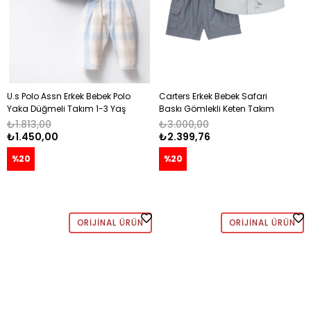
U.s Polo Assn Erkek Bebek Polo
Carters Erkek Bebek Safari
Yaka Düğmeli Takım 1-3 Yaş
Baskı Gömlekli Keten Takım
BEYAZ
12-24 Ay FÜME
₺1.813,00
₺3.000,00
₺1.450,00
₺2.399,76
%20
%20
ORIJINAL ÜRÜN
ORIJINAL ÜRÜN