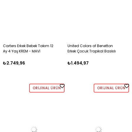
Carters Erkek Bebek Takım 12
United Colors of Benetton
Ay 4 Yaş KREM - MAVİ
Erkek Çocuk Tropikal Baskılı
Şortlu Takım 1-5 Yaş EKRU
₺2.749,96
₺1.494,97
ORIJINAL ÜRÜN
ORIJINAL ÜRÜN