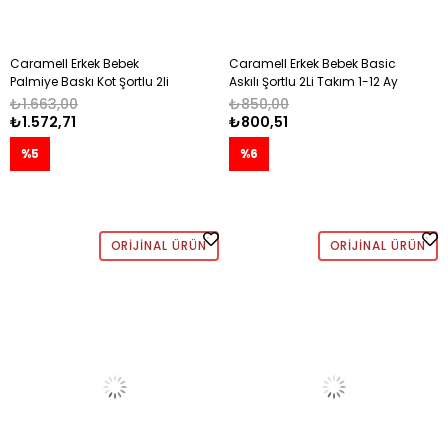
Caramell Erkek Bebek
Caramell Erkek Bebek Basic
Palmiye Baskı Kot Şortlu 2li
Askılı Şortlu 2Li Takım 1-12 Ay
Takım 6-36 Ay LACİVERT
EKRU
₺1.663,00
₺850,00
₺1.572,71
₺800,51
%5
%6
ORIJINAL ÜRÜN
ORIJINAL ÜRÜN