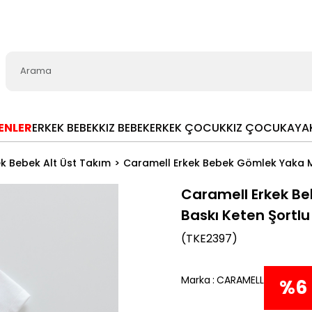
LENLER
ERKEK BEBEK
KIZ BEBEK
ERKEK ÇOCUK
KIZ ÇOCUK
AYA
ek Bebek Alt Üst Takım
Caramell Erkek Bebek Gömlek Yaka Mi
Caramell Erkek Be
Baskı Keten Şortlu
(TKE2397)
Marka
:
CARAMELL
%
6