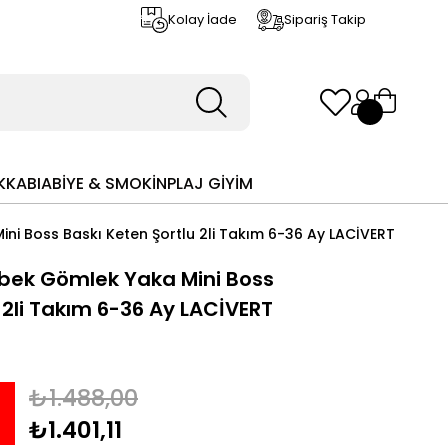
Kolay İade
Sipariş Takip
KKABI
ABİYE & SMOKİN
PLAJ GİYİM
ni Boss Baskı Keten Şortlu 2li Takım 6-36 Ay LACİVERT
bek Gömlek Yaka Mini Boss
 2li Takım 6-36 Ay LACİVERT
₺1.488,00
₺1.401,11