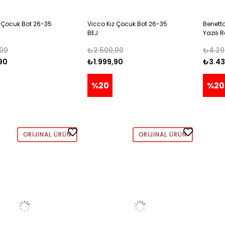
z Çocuk Bot 26-35
Vicco Kız Çocuk Bot 26-35
Benett
BEJ
Yazılı 
30 PUD
00
₺2.500,00
₺4.29
90
₺1.999,90
₺3.43
%20
%20
ORIJINAL ÜRÜN
ORIJINAL ÜRÜN