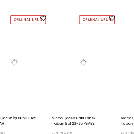
ORIJINAL ÜRÜN
ORIJINAL ÜRÜN
 Çocuk İçi Kürklü Bot
Vicco Çocuk Hafif Esnek
Vicco 
YAH
Taban Bot 22-25 PEMBE
Taban 
00
₺2.125,00
₺2.12