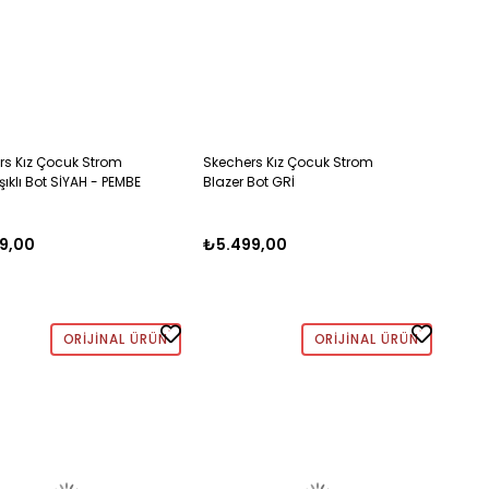
rs Kız Çocuk Strom
Skechers Kız Çocuk Strom
Işıklı Bot SİYAH - PEMBE
Blazer Bot GRİ
9,00
₺5.499,00
ORIJINAL ÜRÜN
ORIJINAL ÜRÜN