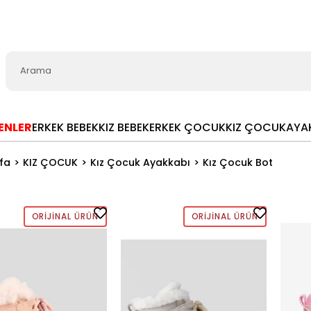
LENLER
ERKEK BEBEK
KIZ BEBEK
ERKEK ÇOCUK
KIZ ÇOCUK
AYA
fa
KIZ ÇOCUK
Kız Çocuk Ayakkabı
Kız Çocuk Bot
ORIJINAL ÜRÜN
ORIJINAL ÜRÜN