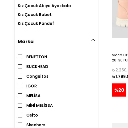
Kız Çocuk Abiye Ayakkabı
Kız Çocuk Babet
Kız Çocuk Panduf
Marka
Vicco Kı
BENETTON
26-30 P
BUCKHEAD
₺2.250,
Conguitos
₺1.799,
IGOR
%20
MELİSA
MİNİ MELİSSA
Osito
Skechers