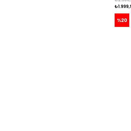
SARI
₺1.999,
TEN
%20
LİLA