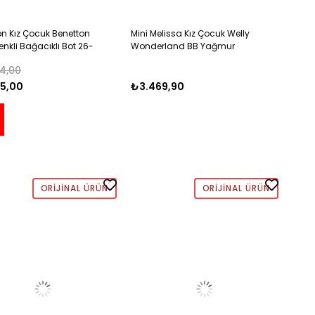
on Kız Çocuk Benetton
Mini Melissa Kız Çocuk Welly
Renkli Bağacıklı Bot 26-
Wonderland BB Yağmur
RA
Çizmesi 21-29 BEYAZ - PEMBE
4,00
5,00
₺3.469,90
ORIJINAL ÜRÜN
ORIJINAL ÜRÜN