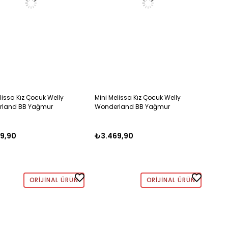
lissa Kız Çocuk Welly
Mini Melissa Kız Çocuk Welly
rland BB Yağmur
Wonderland BB Yağmur
i 21-29 PEMBE
Çizmesi 21-29 LİLA
9,90
₺3.469,90
ORIJINAL ÜRÜN
ORIJINAL ÜRÜN