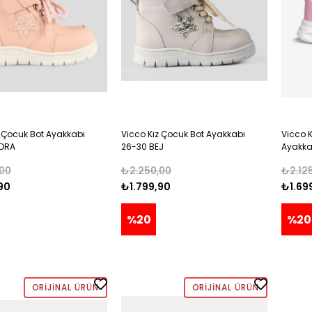
z Çocuk Bot Ayakkabı
Vicco Kız Çocuk Bot Ayakkabı
Vicco K
UDRA
26-30 BEJ
Ayakka
00
₺2.250,00
₺2.12
90
₺1.799,90
₺1.69
%20
%20
ORIJINAL ÜRÜN
ORIJINAL ÜRÜN