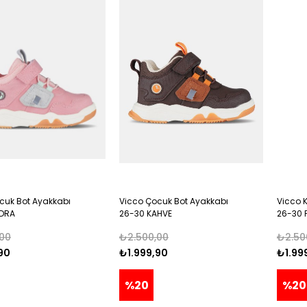
cuk Bot Ayakkabı
Vicco Çocuk Bot Ayakkabı
Vicco 
UDRA
26-30 KAHVE
26-30 
00
₺2.500,00
₺2.50
90
₺1.999,90
₺1.99
%20
%20