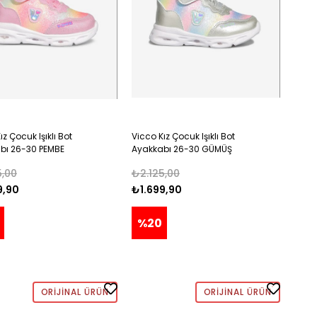
ız Çocuk Işıklı Bot
Vicco Kız Çocuk Işıklı Bot
bı 26-30 PEMBE
Ayakkabı 26-30 GÜMÜŞ
5,00
₺2.125,00
9,90
₺1.699,90
%20
ORIJINAL ÜRÜN
ORIJINAL ÜRÜN