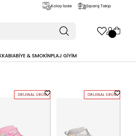
Kolay İade
Sipariş Takip
KKABI
ABİYE & SMOKİN
PLAJ GİYİM
ORIJINAL ÜRÜN
ORIJINAL ÜRÜN