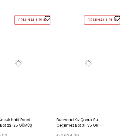
ORIJINAL ÜRÜN
ORIJINAL ÜRÜN
Çocuk Hafif Esnek
Buchead Kız Çocuk Su
Bot 22-25 GÜMÜŞ
Geçirmez Bot 31-35 GRİ -
PUDRA
5,00
₺4.624,00