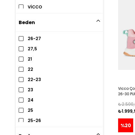
VİCCO
Beden
26-27
27,5
21
22
22-23
Vicco Ço
23
26-30 P
24
₺2.500,
25
₺1.999,
25-26
%20
26