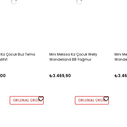
 Kız Çocuk Buz Tema
Mini Melissa Kız Çocuk Welly
Mini Me
 MAVİ
Wonderland BB Yağmur
Wonde
Çizmesi 21-29 KAHVERENGİ
Çizmes
,00
₺3.469,90
₺3.46
ORIJINAL ÜRÜN
ORIJINAL ÜRÜN