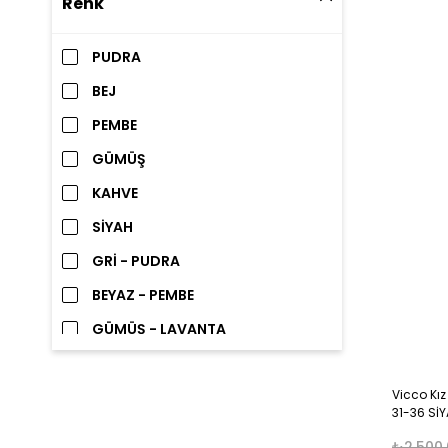
Renk
27
28
PUDRA
28-29
BEJ
28,5
PEMBE
29
GÜMÜŞ
KAHVE
SİYAH
GRİ - PUDRA
BEYAZ - PEMBE
GÜMÜŞ - LAVANTA
SİYAH - PEMBE
Vicco Kız
GRİ
31-36 Sİ
KAHVERENGİ
₺2.500,