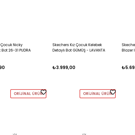
z Çocuk Nicky
Skechers Kız Çocuk Kelebek
Skeche
k Bot 26-31 PUDRA
Detaylı Bot GÜMÜŞ - LAVANTA
Blazer 
90
₺3.999,00
₺5.69
ORIJINAL ÜRÜN
ORIJINAL ÜRÜN