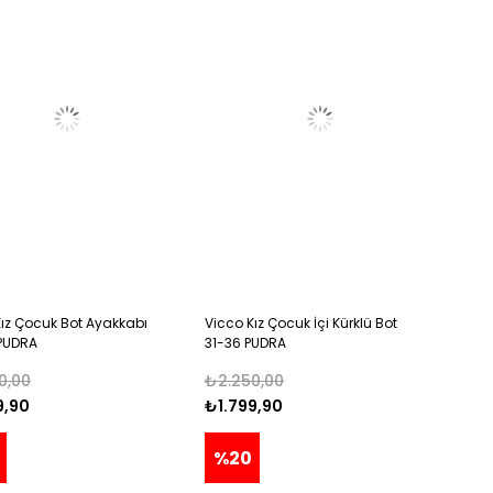
Kız Çocuk Bot Ayakkabı
Vicco Kız Çocuk İçi Kürklü Bot
PUDRA
31-36 PUDRA
0,00
₺2.250,00
9,90
₺1.799,90
%20