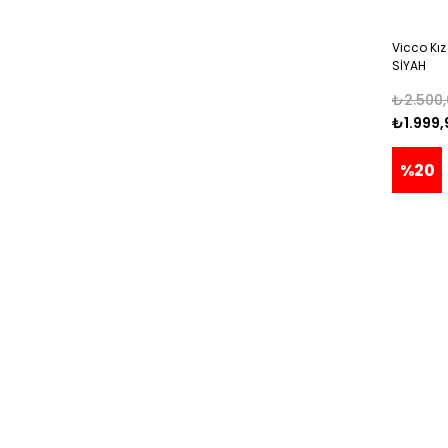
Vicco Kı
SİYAH
₺2.500,
₺1.999,
%20