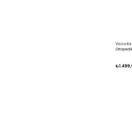
Vicco Kı
Ortopedi
₺1.499,