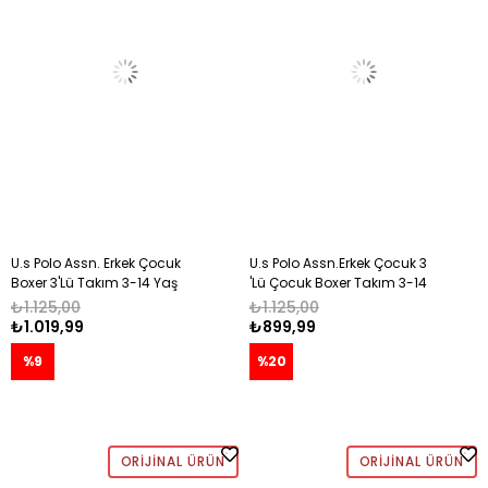
U.s Polo Assn. Erkek Çocuk
U.s Polo Assn.Erkek Çocuk 3
Boxer 3'Lü Takım 3-14 Yaş
'Lü Çocuk Boxer Takım 3-14
BEYAZ
Yaş NAVY
₺1.125,00
₺1.125,00
₺1.019,99
₺899,99
%9
%20
ORIJINAL ÜRÜN
ORIJINAL ÜRÜN