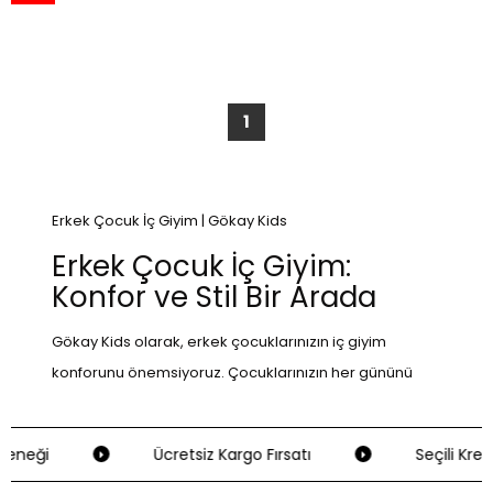
1
Erkek Çocuk İç Giyim | Gökay Kids
Erkek Çocuk İç Giyim:
Konfor ve Stil Bir Arada
Gökay Kids olarak, erkek çocuklarınızın iç giyim
konforunu önemsiyoruz. Çocuklarınızın her gününü
rahat ve mutlu geçirmesi için tasarlanmış iç giyim
koleksiyonumuz, onların dünyasına renk ve hareket
eneği
Ücretsiz Kargo Fırsatı
Seçili Kredi
katıyor. Gün boyu süren oyunlar, okul maceraları ve