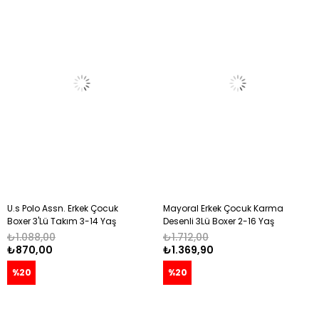
U.s Polo Assn. Erkek Çocuk
Mayoral Erkek Çocuk Karma
Boxer 3'Lü Takım 3-14 Yaş
Desenli 3Lü Boxer 2-16 Yaş
NAVY
YEŞİL
₺1.088,00
₺1.712,00
₺870,00
₺1.369,90
%20
%20