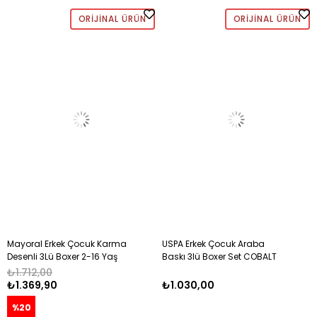
ORIJINAL ÜRÜN
ORIJINAL ÜRÜN
Mayoral Erkek Çocuk Karma
USPA Erkek Çocuk Araba
Desenli 3Lü Boxer 2-16 Yaş
Baskı 3lü Boxer Set COBALT
SARI
₺1.712,00
₺1.369,90
₺1.030,00
%20