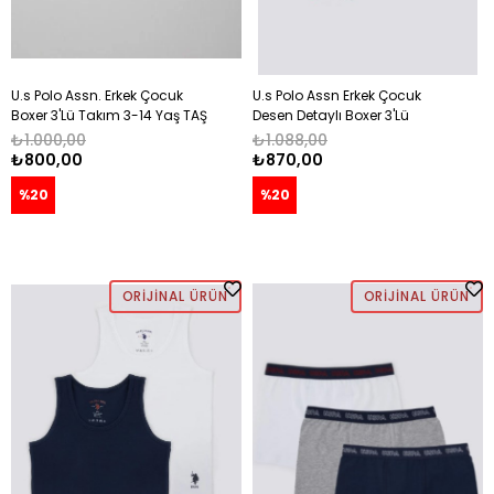
U.s Polo Assn. Erkek Çocuk
U.s Polo Assn Erkek Çocuk
Boxer 3'Lü Takım 3-14 Yaş TAŞ
Desen Detaylı Boxer 3'Lü
- FISTIK YEŞİLİ
Takım 3-14 Yaş NAVY
₺1.000,00
₺1.088,00
₺800,00
₺870,00
%20
%20
ORIJINAL ÜRÜN
ORIJINAL ÜRÜN