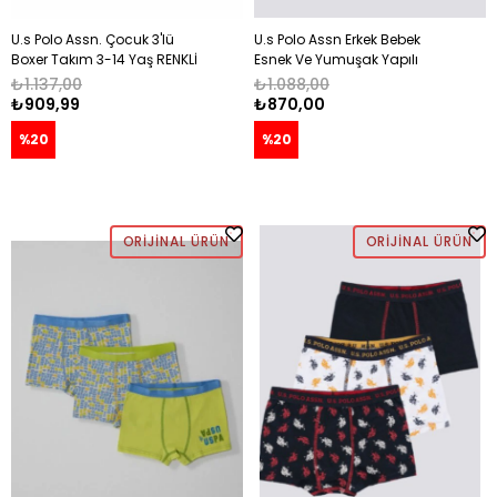
U.s Polo Assn. Çocuk 3'lü
U.s Polo Assn Erkek Bebek
Boxer Takım 3-14 Yaş RENKLİ
Esnek Ve Yumuşak Yapılı
Boxer 3'Lü Takım 3-14 Yaş
₺1.137,00
₺1.088,00
NAVY
₺909,99
₺870,00
%20
%20
ORIJINAL ÜRÜN
ORIJINAL ÜRÜN