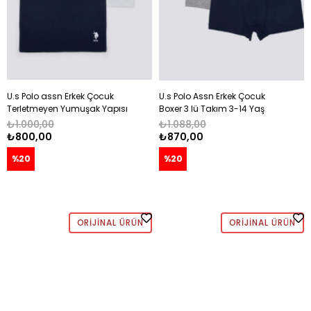
U.s Polo assn Erkek Çocuk
U.s Polo Assn Erkek Çocuk
Terletmeyen Yumuşak Yapısı
Boxer 3 lü Takım 3-14 Yaş
2 'Li Atlet Seti 3-14 Yaş
NAVY
₺1.000,00
₺1.088,00
LACİVERT - BEYAZ
₺800,00
₺870,00
%20
%20
ORIJINAL ÜRÜN
ORIJINAL ÜRÜN