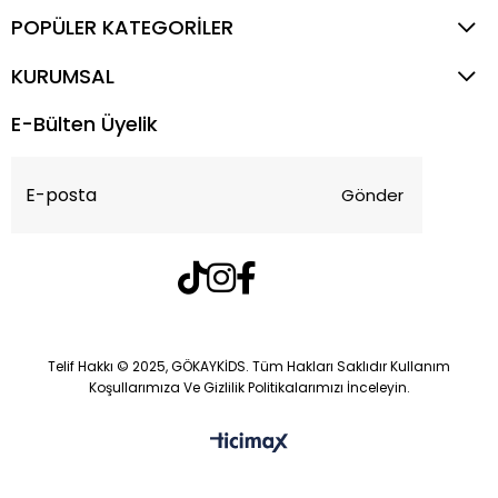
keşif anlarında onlara eşlik edecek en iyi ürünleri
POPÜLER KATEGORİLER
sunuyoruz. Erkek Çocuk İç Giyim kategorimizde, U.S
Polo Assn. ve Mayoral gibi markaların kaliteli ve şık
KURUMSAL
ürünleriyle tanışmaya hazır olun.
E-Bülten Üyelik
Günlük Rahatlığın Anahtarı: Boxer
Takımları
Gönder
Çocuklarınız için rahatlık ve şıklığı bir araya getiren
boxer takımlarımız, esnek ve yumuşak yapılarıyla
dikkat çekiyor. Özellikle
U.S Polo Assn. Çocuk 3'lü
Boxer Takım 3-14 Yaş RENKLİ
ve
U.S Polo Assn.
Erkek Bebek Esnek Ve Yumuşak Yapılı Boxer 3'lü
Telif Hakkı © 2025, GÖKAYKİDS. Tüm Hakları Saklıdır Kullanım
Takım 3-14 Yaş NAVY
, hareket özgürlüğü sağlayarak
Koşullarımıza Ve Gizlilik Politikalarımızı İnceleyin.
çocuklarınızın enerjik dünyasına uyum sağlıyor. Oyun
saatlerinde veya okul aktivitelerinde onların rahatça
hareket edebilmesi için tasarlandı.