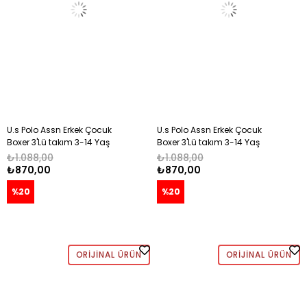
U.s Polo Assn Erkek Çocuk
U.s Polo Assn Erkek Çocuk
Boxer 3'Lü takım 3-14 Yaş
Boxer 3'Lü takım 3-14 Yaş
NAVY
KIRMIZI
₺1.088,00
₺1.088,00
₺870,00
₺870,00
%20
%20
ORIJINAL ÜRÜN
ORIJINAL ÜRÜN