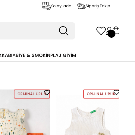
Kolay İade
Sipariş Takip
KKABI
ABİYE & SMOKİN
PLAJ GİYİM
ORIJINAL ÜRÜN
ORIJINAL ÜRÜN