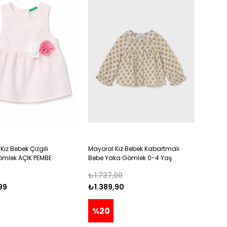
Kız Bebek Çizgili
Mayoral Kız Bebek Kabartmalı
ömlek AÇIK PEMBE
Bebe Yaka Gömlek 0-4 Yaş
SARI
₺1.737,00
99
₺1.389,90
%20