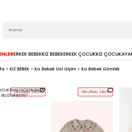
LENLER
ERKEK BEBEK
KIZ BEBEK
ERKEK ÇOCUK
KIZ ÇOCUK
AYA
fa
KIZ BEBEK
Kız Bebek Üst Giyim
Kız Bebek Gömlek
ORIJINAL ÜRÜN
ORIJINAL ÜRÜN