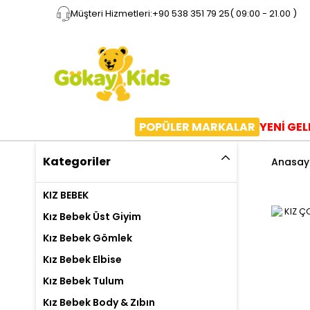
Müşteri Hizmetleri:
+90 538 351 79 25
( 09:00 - 21.00 )
POPÜLER MARKALAR
YENİ GE
Kategoriler
Anasay
KIZ BEBEK
Kız Bebek Üst Giyim
Kız Bebek Gömlek
Kız Bebek Elbise
Kız Bebek Tulum
Kız Bebek Body & Zıbın