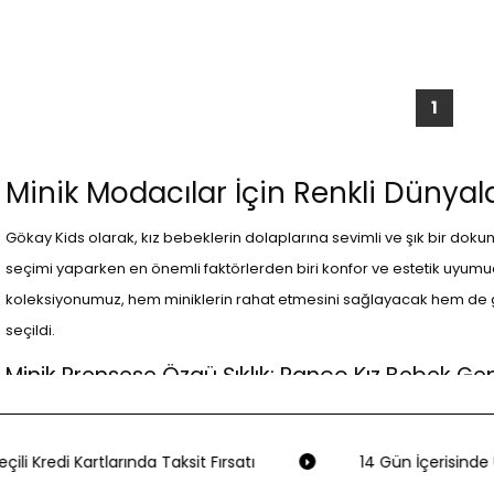
1
Minik Modacılar İçin Renkli Dünyal
Gökay Kids olarak, kız bebeklerin dolaplarına sevimli ve şık bir doku
seçimi yaparken en önemli faktörlerden biri konfor ve estetik uyumu
koleksiyonumuz, hem miniklerin rahat etmesini sağlayacak hem de gö
seçildi.
Minik Prensese Özgü Şıklık: Panço Kız Bebek Ge
Panço markasının geniş yakalı, nakış detaylı uzun kollu gömleği, zara
3 yaş aralığındaki bebekler için tasarlanmış bu bej renkli gömlek, d
ili Kredi Kartlarında Taksit Fırsatı
14 Gün İçerisinde Ü
süslemeleriyle de sevimli bir hava katar. Bu gömlek, özel günlerde min