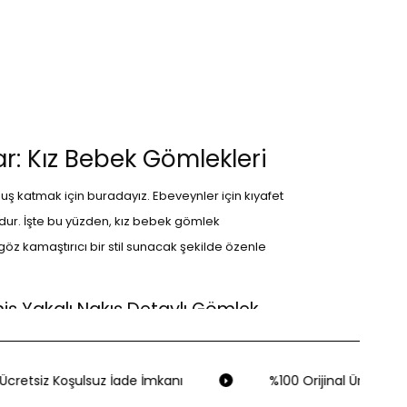
ar: Kız Bebek Gömlekleri
nuş katmak için buradayız. Ebeveynler için kıyafet
dur. İşte bu yüzden, kız bebek gömlek
z kamaştırıcı bir stil sunacak şekilde özenle
niş Yakalı Nakış Detaylı Gömlek
fet ve rahatlığın mükemmel bir birleşimini sunar. 0-
üğme detaylarıyla klasik bir görünüm sunarken, nakış
cretsiz Koşulsuz İade İmkanı
%100 Orijinal Ürün Garan
iklerin tarzını yansıtmak için harika bir seçimdir.