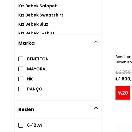
Kız Bebek Salopet
Kız Bebek Sweatshirt
Kız Bebek Bluz
Kız Bebek T-shirt
Kız Bebek Abiye Elbise
Marka
Benetton 
BENETTON
Desen Kol
Yaş PEMB
MAYORAL
₺2.250,
NK
₺1.800
PANÇO
%20
Beden
6-12 AY