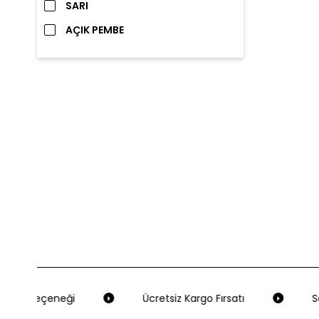
SARI
AÇIK PEMBE
eme Seçeneği
Ücretsiz Kargo Fırsatı
Seç