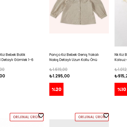
Kız Bebek Batik
Panço Kız Bebek Geniş Yakalı
Nk Kız 
 Detaylı Gömlek 1-6
Nakış Detaylı Uzun Kollu Önü
Kolsuz
E
Düğmeli Gömlek 0-3 Yaş BEJ
00
₺1.619,00
₺1.012
,00
₺1.295,00
₺915,
%20
%10
ORIJINAL ÜRÜN
ORIJINAL ÜRÜN