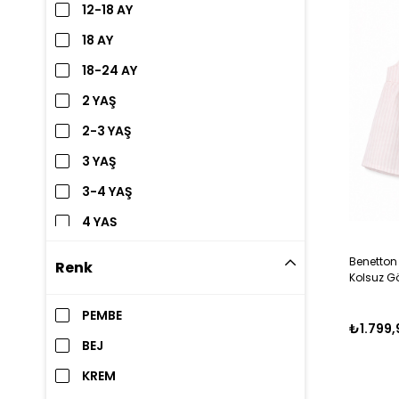
12-18 AY
18 AY
18-24 AY
2 YAŞ
2-3 YAŞ
3 YAŞ
3-4 YAŞ
4 YAŞ
4-5 YAŞ
Benetton 
Renk
Kolsuz G
5-6 YAŞ
PEMBE
₺1.799,
BEJ
KREM