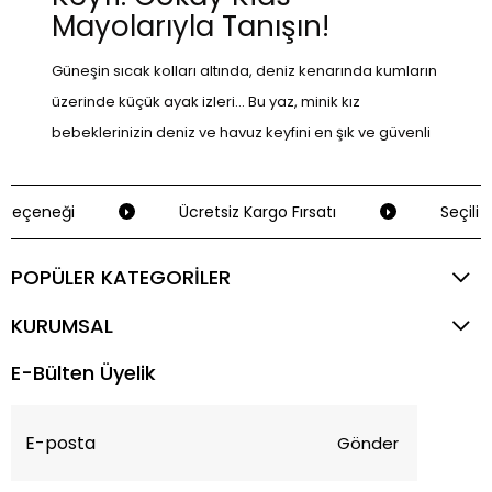
Mayolarıyla Tanışın!
Güneşin sıcak kolları altında, deniz kenarında kumların
üzerinde küçük ayak izleri... Bu yaz, minik kız
bebeklerinizin deniz ve havuz keyfini en şık ve güvenli
şekilde çıkarması için Gökay Kids'in kız bebek mayo
ve bikini koleksiyonunu keşfedin. Her biri özenle
Seçeneği
Ücretsiz Kargo Fırsatı
Seçili Kr
tasarlanmış bu ürünlerle, hem bebeğinizin rahatlığı
hem de stilini bir arada sunuyoruz!
POPÜLER KATEGORİLER
Renklerin ve Desenlerin Büyülü
KURUMSAL
Dünyası
E-Bülten Üyelik
Her kız çocuğu kendine özgüdür ve bunun yansıması
olan mayo ve bikini seçeneklerimizle onların
bireyselliklerini kutluyoruz. Gökay Kids'in sevimli
Gönder
Carter's Kız Bebek UV Korumalı Akıları Kurdele