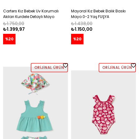
Carters Kız Bebek Uv Korumalı
Mayoral Kız Bebek Balık Baskı
Akıları Kurdele Detaylı Mayo
Mayo 0-2 Yaş FUŞYA
12-24 Ay SARI
₺1.750,00
₺1.438,00
₺1.399,97
₺1.150,00
%20
%20
ORIJINAL ÜRÜN
ORIJINAL ÜRÜN