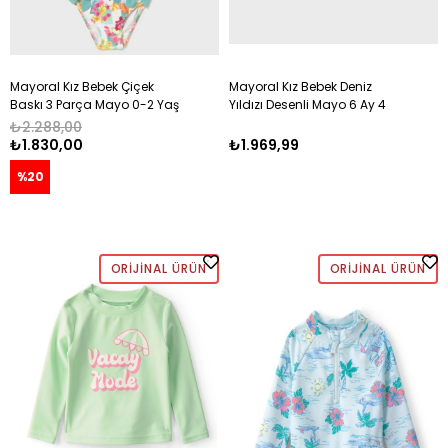
Mayoral Kız Bebek Çiçek
Mayoral Kız Bebek Deniz
Baskı 3 Parça Mayo 0-2 Yaş
Yıldızı Desenli Mayo 6 Ay 4
MAVİ
Yaş KIRMIZI
₺2.288,00
₺1.830,00
₺1.969,99
%20
ORIJINAL ÜRÜN
ORIJINAL ÜRÜN