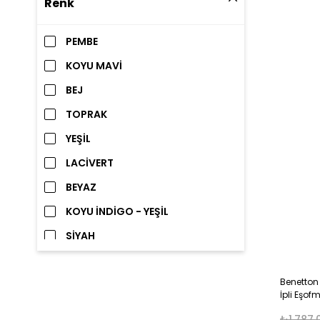
Renk
6 AY
6-12 AY
PEMBE
9 AY
KOYU MAVİ
12 AY
BEJ
12-18 AY
TOPRAK
YEŞİL
LACİVERT
BEYAZ
KOYU İNDİGO - YEŞİL
SİYAH
ÇİKOLATA
Benetton
BORDO
İpli Eşo
KOYU İNDİGO
₺1.787,