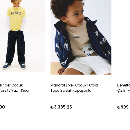
lfiger Çocuk
Mayoral Erkek Çocuk Futbol
Benetto
arsity Yazılı Kısa
Topu Baskılı Kapüşonlu
Çizili 
uklu Tişört 4-16 Yaş
Rüzgarlık 2-10 Yaş LACİVERT
,00
₺3.385,25
₺999,