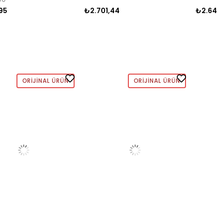
95
₺2.701,44
₺2.64
ORIJINAL ÜRÜN
ORIJINAL ÜRÜN