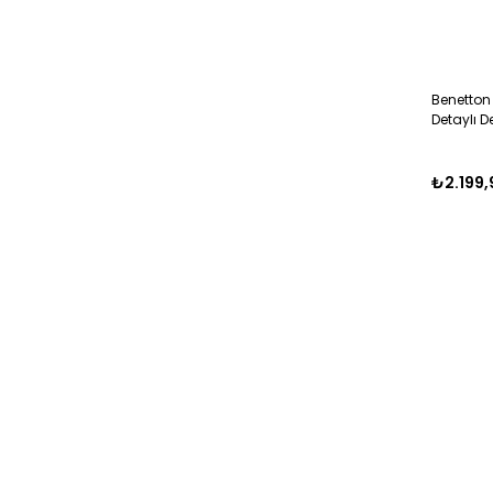
Benetton
Detaylı D
PETROL
₺2.199,