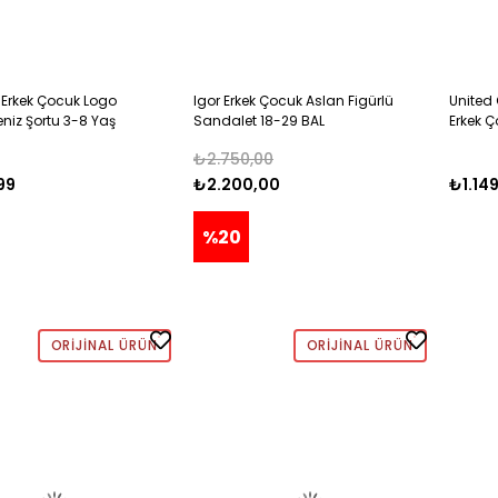
 Erkek Çocuk Logo
Igor Erkek Çocuk Aslan Figürlü
United 
eniz Şortu 3-8 Yaş
Sandalet 18-29 BAL
Erkek Ç
Baskılı
₺2.750,00
LACİVE
99
₺2.200,00
₺1.14
%20
ORIJINAL ÜRÜN
ORIJINAL ÜRÜN