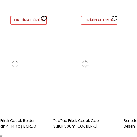
ORIJINAL ÜRÜN
ORIJINAL ÜRÜN
 Erkek Çocuk Belden
TucTuc Erkek Çocuk Cool
Benetto
fman 4-14 Yaş BORDO
Suluk 500ml ÇOK RENKLİ
Desenli
ÇOK RE
00