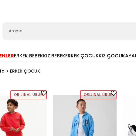
LENLER
ERKEK BEBEK
KIZ BEBEK
ERKEK ÇOCUK
KIZ ÇOCUK
AYA
fa
ERKEK ÇOCUK
ORIJINAL ÜRÜN
ORIJINAL ÜRÜN