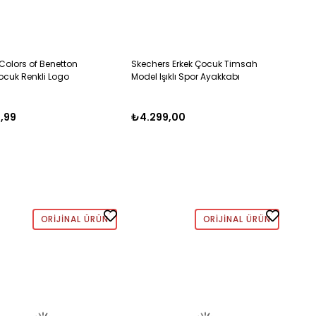
Colors of Benetton
Skechers Erkek Çocuk Timsah
ocuk Renkli Logo
Model Işıklı Spor Ayakkabı
 Atlet 6-14 Yaş
ZEYTİN YEŞİLİ
RT
9,99
₺4.299,00
ORIJINAL ÜRÜN
ORIJINAL ÜRÜN