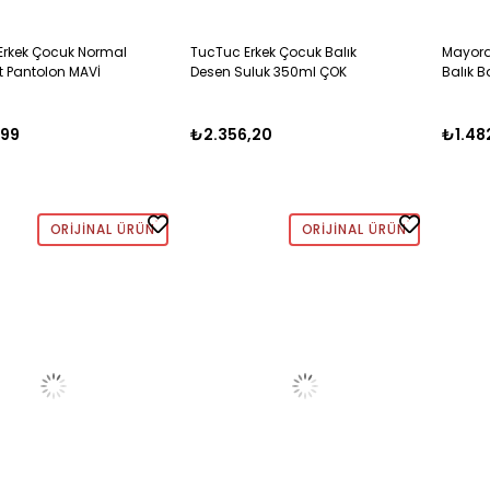
Erkek Çocuk Normal
TucTuc Erkek Çocuk Balık
Mayoral
t Pantolon MAVİ
Desen Suluk 350ml ÇOK
Balık B
RENKLİ
MAVİ
,99
₺2.356,20
₺1.48
ORIJINAL ÜRÜN
ORIJINAL ÜRÜN