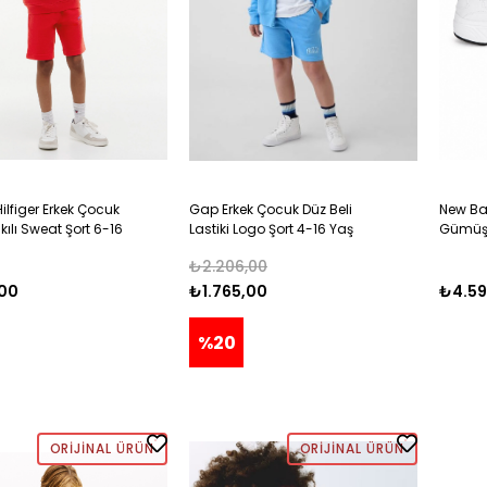
lfiger Erkek Çocuk
Gap Erkek Çocuk Düz Beli
New Ba
ılı Sweat Şort 6-16
Lastiki Logo Şort 4-16 Yaş
Gümüş 
ZI
AÇIK MAVİ
Ayakka
₺2.206,00
,00
₺1.765,00
₺4.59
%20
ORIJINAL ÜRÜN
ORIJINAL ÜRÜN