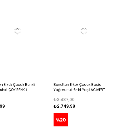
n Erkek Çocuk Renkli
Benetton Erkek Çocuk Basic
T-shırt ÇOK RENKLİ
Yağmurluk 6-14 Yaş LACİVERT
₺3.437,00
99
₺2.749,99
%20