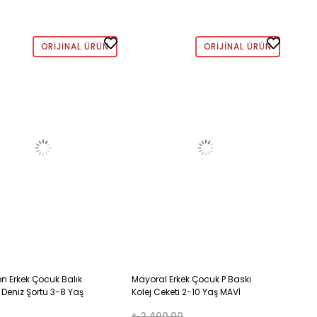
ORIJINAL ÜRÜN
ORIJINAL ÜRÜN
n Erkek Çocuk Balık
Mayoral Erkek Çocuk P Baskı
 Deniz Şortu 3-8 Yaş
Kolej Ceketi 2-10 Yaş MAVİ
NKLİ
₺2.400,00