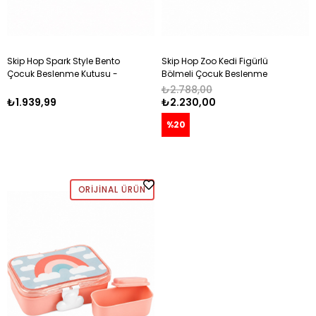
Skip Hop Spark Style Bento
Skip Hop Zoo Kedi Figürlü
Çocuk Beslenme Kutusu -
Bölmeli Çocuk Beslenme
Deniz Kabuğu Desenli Lila
Kutusu ÇOK RENKLİ
₺2.788,00
ÇOK RENKLİ
₺1.939,99
₺2.230,00
%20
ORIJINAL ÜRÜN