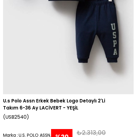
U.s Polo Assn Erkek Bebek Logo Detaylı 2'Li
Takım 6-36 Ay LACİVERT - YEŞİL
(USB2540)
₺2.313,00
Marka
:
U.S. POLO ASSN.
%
20