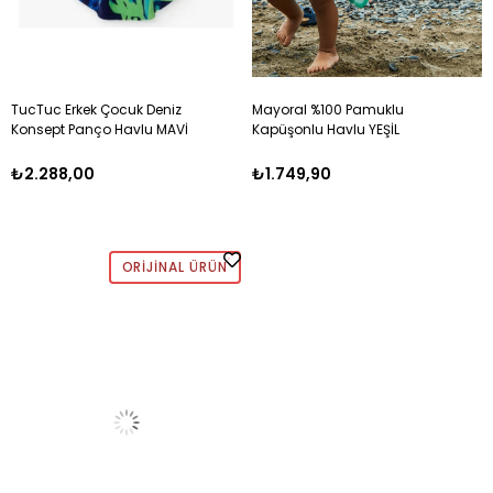
TucTuc Erkek Çocuk Deniz
Mayoral %100 Pamuklu
Konsept Panço Havlu MAVİ
Kapüşonlu Havlu YEŞİL
₺2.288,00
₺1.749,90
ORIJINAL ÜRÜN