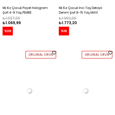
Nk Kız Çocuk Payet Hologram
Nk Kız Çocuk İnci Taş Detaylı
Şort 4-8 Yaş PEMBE
Denim Şort 8-15 Yaş MAVİ
₺1.337,00
₺1.962,00
₺1.069,99
₺1.773,20
%20
%10
ORIJINAL ÜRÜN
ORIJINAL ÜRÜN