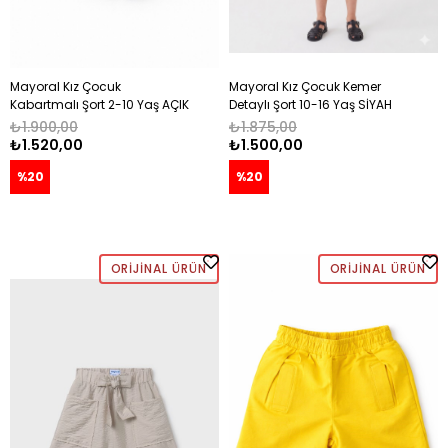
Mayoral Kız Çocuk
Mayoral Kız Çocuk Kemer
Kabartmalı Şort 2-10 Yaş AÇIK
Detaylı Şort 10-16 Yaş SİYAH
PEMBE
₺1.900,00
₺1.875,00
₺1.520,00
₺1.500,00
%20
%20
ORIJINAL ÜRÜN
ORIJINAL ÜRÜN