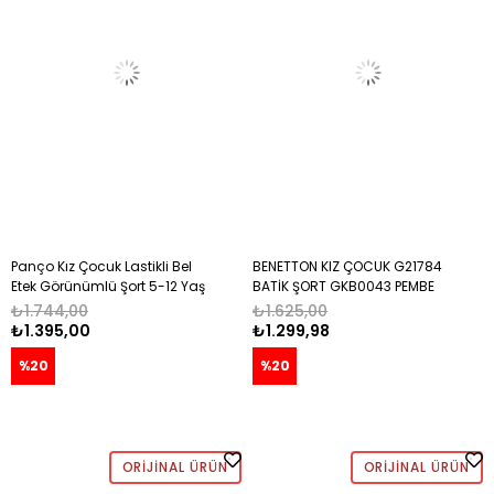
Panço Kız Çocuk Lastikli Bel
BENETTON KIZ ÇOCUK G21784
Etek Görünümlü Şort 5-12 Yaş
BATİK ŞORT GKB0043 PEMBE
KIRMIZI
₺1.744,00
₺1.625,00
₺1.395,00
₺1.299,98
%20
%20
ORIJINAL ÜRÜN
ORIJINAL ÜRÜN