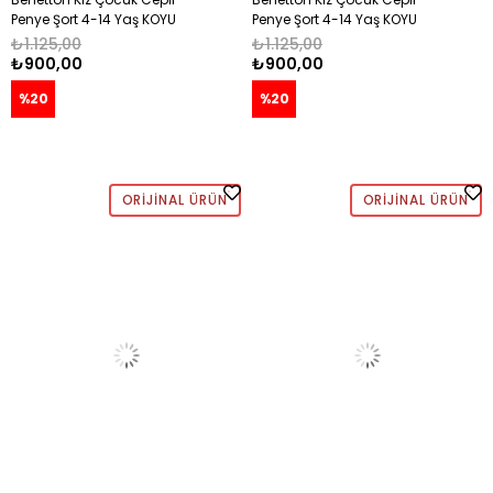
Penye Şort 4-14 Yaş KOYU
Penye Şort 4-14 Yaş KOYU
PUDRA
PEMBE
₺1.125,00
₺1.125,00
₺900,00
₺900,00
%20
%20
ORIJINAL ÜRÜN
ORIJINAL ÜRÜN