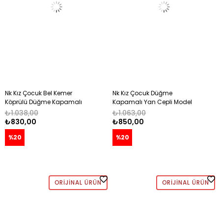
Nk Kız Çocuk Bel Kemer
Nk Kız Çocuk Düğme
Köprülü Düğme Kapamalı
Kapamalı Yan Cepli Model
Asimetrik Kesim Şort 8-14 Yaş
Pileli Şort 8-14 Yaş KREM
₺1.038,00
₺1.063,00
CORAL
₺830,00
₺850,00
%20
%20
ORIJINAL ÜRÜN
ORIJINAL ÜRÜN