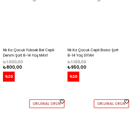
Nk Kız Çocuk Yüksek Bel Cepli
Nk Kız Çocuk Cepli Basic Şort
Denim Şort 8-14 Yaş MAVİ
8-14 Yaş SİYAH
₺1.000,00
₺1.188,00
₺800,00
₺950,00
%20
%20
ORIJINAL ÜRÜN
ORIJINAL ÜRÜN