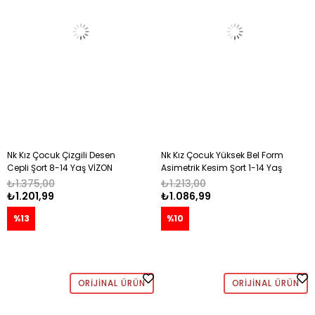
Nk Kız Çocuk Çizgili Desen
Nk Kız Çocuk Yüksek Bel Form
Cepli Şort 8-14 Yaş VİZON
Asimetrik Kesim Şort 1-14 Yaş
VİZON
₺1.375,00
₺1.213,00
₺1.201,99
₺1.086,99
%13
%10
ORIJINAL ÜRÜN
ORIJINAL ÜRÜN