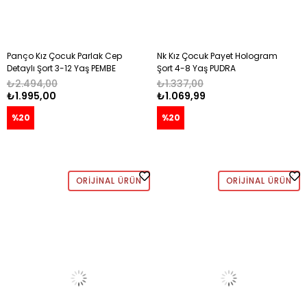
Panço Kız Çocuk Parlak Cep
Nk Kız Çocuk Payet Hologram
Detaylı Şort 3-12 Yaş PEMBE
Şort 4-8 Yaş PUDRA
₺2.494,00
₺1.337,00
₺1.995,00
₺1.069,99
%20
%20
ORIJINAL ÜRÜN
ORIJINAL ÜRÜN