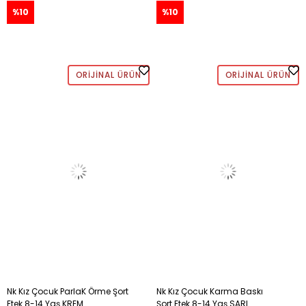
%10
%10
ORIJINAL ÜRÜN
ORIJINAL ÜRÜN
Nk Kız Çocuk ParlaK Örme Şort
Nk Kız Çocuk Karma Baskı
Etek 8-14 Yaş KREM
Şort Etek 8-14 Yaş SARI