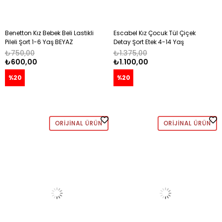
Benetton Kız Bebek Beli Lastikli
Escabel Kız Çocuk Tül Çiçek
Pileli Şort 1-6 Yaş BEYAZ
Detay Şort Etek 4-14 Yaş
BEYAZ
₺750,00
₺1.375,00
₺600,00
₺1.100,00
%20
%20
ORIJINAL ÜRÜN
ORIJINAL ÜRÜN