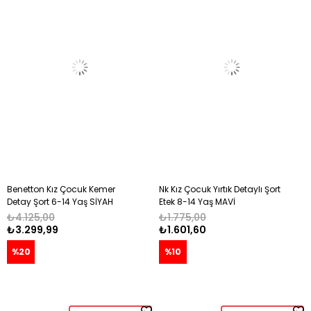
Benetton Kız Çocuk Kemer
Nk Kız Çocuk Yırtık Detaylı Şort
Detay Şort 6-14 Yaş SİYAH
Etek 8-14 Yaş MAVİ
₺4.125,00
₺1.775,00
₺3.299,99
₺1.601,60
%20
%10