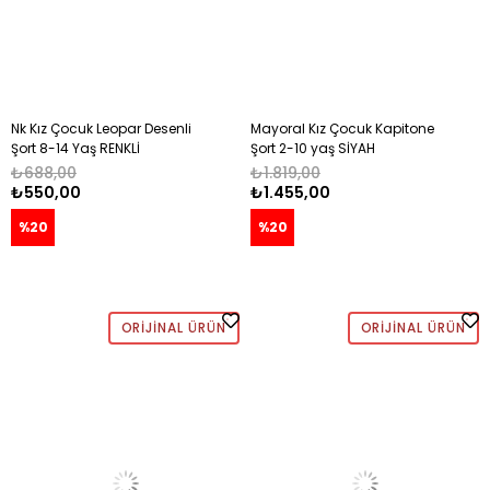
Nk Kız Çocuk Leopar Desenli
Mayoral Kız Çocuk Kapitone
Şort 8-14 Yaş RENKLİ
Şort 2-10 yaş SİYAH
₺688,00
₺1.819,00
₺550,00
₺1.455,00
%20
%20
ORIJINAL ÜRÜN
ORIJINAL ÜRÜN