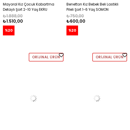
Mayoral Kız Çocuk Kabartma
Benetton Kız Bebek Beli Lastikli
Detaylı Şort 2-10 Yaş EKRU
Pileli Şort 1-6 Yaş SOMON
₺1.888,00
₺750,00
₺1.510,00
₺600,00
%20
%20
ORIJINAL ÜRÜN
ORIJINAL ÜRÜN