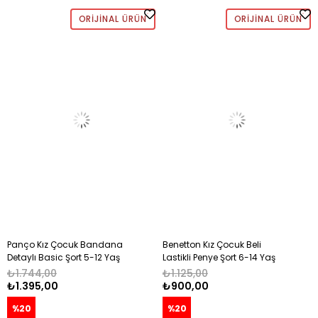
ORIJINAL ÜRÜN
ORIJINAL ÜRÜN
Panço Kız Çocuk Bandana
Benetton Kız Çocuk Beli
Detaylı Basic Şort 5-12 Yaş
Lastikli Penye Şort 6-14 Yaş
PEMBE
MERCAN
₺1.744,00
₺1.125,00
₺1.395,00
₺900,00
%20
%20