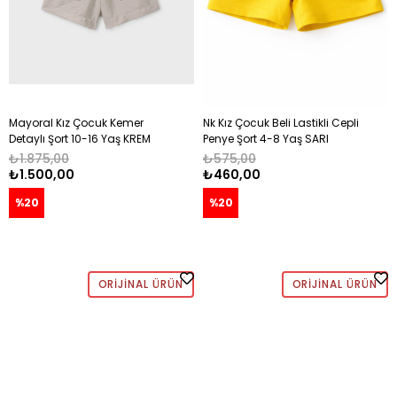
Mayoral Kız Çocuk Kemer
Nk Kız Çocuk Beli Lastikli Cepli
Detaylı Şort 10-16 Yaş KREM
Penye Şort 4-8 Yaş SARI
₺1.875,00
₺575,00
₺1.500,00
₺460,00
%20
%20
ORIJINAL ÜRÜN
ORIJINAL ÜRÜN