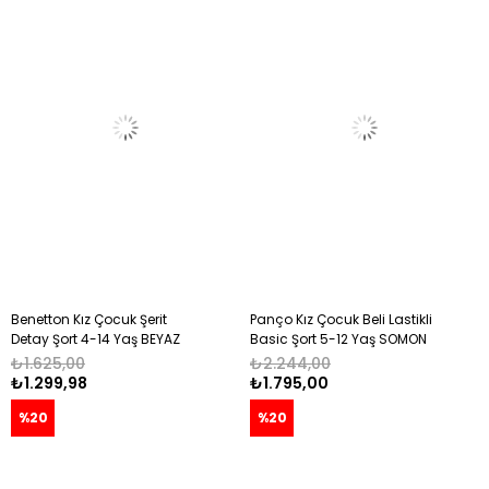
Benetton Kız Çocuk Şerit
Panço Kız Çocuk Beli Lastikli
Detay Şort 4-14 Yaş BEYAZ
Basic Şort 5-12 Yaş SOMON
₺1.625,00
₺2.244,00
₺1.299,98
₺1.795,00
%20
%20