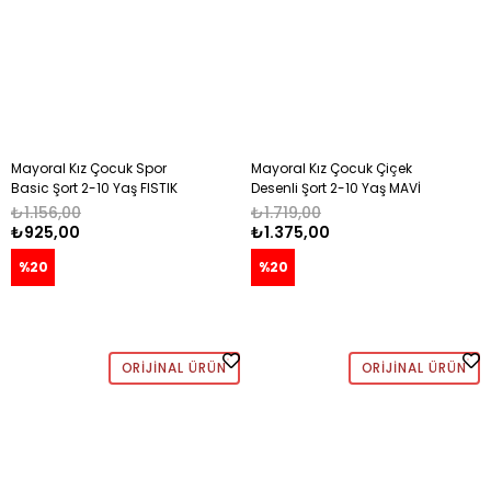
Mayoral Kız Çocuk Spor
Mayoral Kız Çocuk Çiçek
Basic Şort 2-10 Yaş FISTIK
Desenli Şort 2-10 Yaş MAVİ
YEŞİLİ
₺1.156,00
₺1.719,00
₺925,00
₺1.375,00
%20
%20
ORIJINAL ÜRÜN
ORIJINAL ÜRÜN