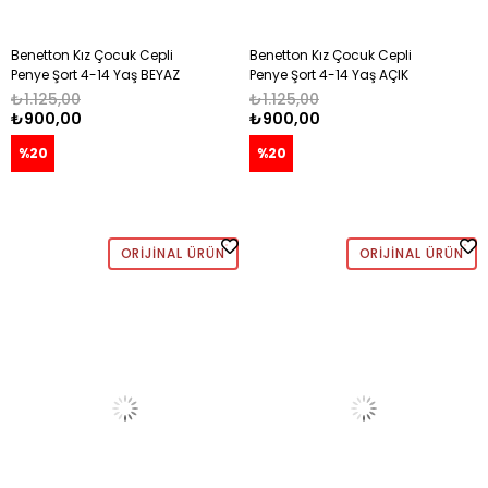
Benetton Kız Çocuk Cepli
Benetton Kız Çocuk Cepli
Penye Şort 4-14 Yaş BEYAZ
Penye Şort 4-14 Yaş AÇIK
PEMBE
₺1.125,00
₺1.125,00
₺900,00
₺900,00
%20
%20
ORIJINAL ÜRÜN
ORIJINAL ÜRÜN