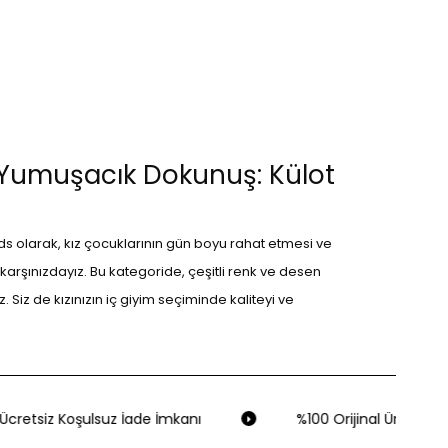
 Yumuşacık Dokunuş: Külot
s olarak, kız çocuklarının gün boyu rahat etmesi ve
karşınızdayız. Bu kategoride, çeşitli renk ve desen
Siz de kızınızın iç giyim seçiminde kaliteyi ve
 5'li Slip Külot Seti, karma renk seçenekleriyle adeta
cretsiz Koşulsuz İade İmkanı
%100 Orijinal Ürün Garan
kullanımda çocukların favorisi olmaya aday. Aynı