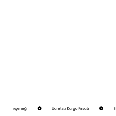
eme Seçeneği
Ücretsiz Kargo Fırsatı
Seç