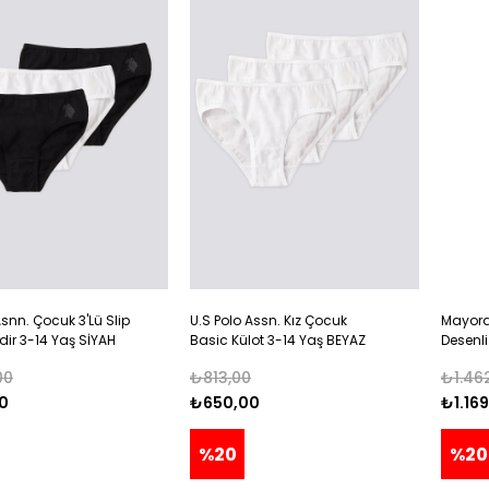
Asnn. Çocuk 3'Lü Slip
U.S Polo Assn. Kız Çocuk
Mayora
idir 3-14 Yaş SİYAH
Basic Külot 3-14 Yaş BEYAZ
Desenli
00
₺813,00
₺1.46
0
₺650,00
₺1.16
%20
%20