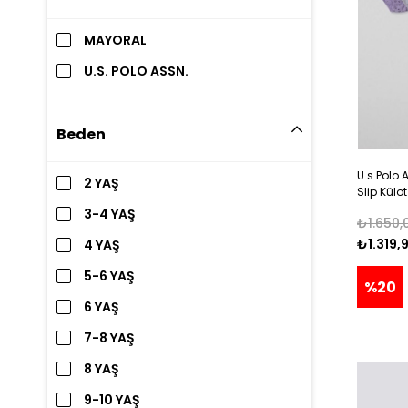
MAYORAL
U.S. POLO ASSN.
Beden
U.s Polo A
2 YAŞ
Slip Külot
KARMA R
3-4 YAŞ
₺1.650,
₺1.319,
4 YAŞ
5-6 YAŞ
%20
6 YAŞ
7-8 YAŞ
8 YAŞ
9-10 YAŞ