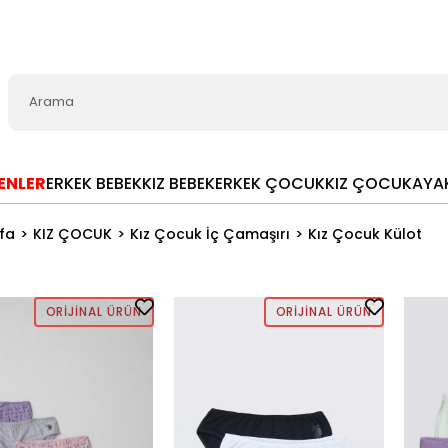
LENLER
ERKEK BEBEK
KIZ BEBEK
ERKEK ÇOCUK
KIZ ÇOCUK
AYA
fa
KIZ ÇOCUK
Kız Çocuk İç Çamaşırı
Kız Çocuk Külot
ORIJINAL ÜRÜN
ORIJINAL ÜRÜN