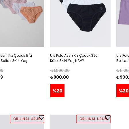
ssn. Kız Çocuk 5 'Li
U.s Polo Assn Kız Çocuk 3'Lü
U.s Pol
 Setidir 3-14 Yaş
Külot 3-14 Yaş NAVY
Bel Las
ENK
Seti 3-
00
₺1.000,00
₺1.125
99
₺800,00
₺900
%20
%20
ORIJINAL ÜRÜN
ORIJINAL ÜRÜN