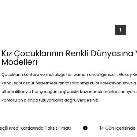
1
Kız Çocuklarının Renkli Dünyasına
Modelleri
Çocukların konforu ve mutluluğu her zaman önceliğimizdir. Gökay Kid
kendilerini özgür hissetmesi için tasarlanmış külot koleksiyonumuzla 
alternatifleriyle her çocuğun beğenisini kazanacak ürünler sunuyoruz. 
konforu ön planda tutuyorsanız doğru yerdesiniz.
Renk ve Desenlerin Büyülü Dünyası
Gökay Kids'te her kız çocuğu için bir şey var. U.s Polo Assn. Kız Çocuk
ili Kredi Kartlarında Taksit Fırsatı
14 Gün İçerisinde Ü
göz kamaştırıyor. Bu set, canlı renkleri ve kaliteli kumaşı ile günlük 