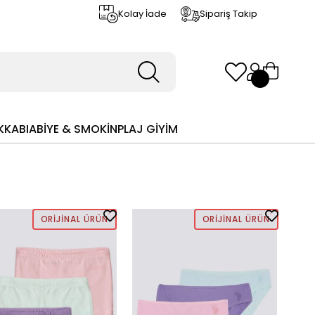
Kolay İade
Sipariş Takip
KKABI
ABİYE & SMOKİN
PLAJ GİYİM
ORIJINAL ÜRÜN
ORIJINAL ÜRÜN