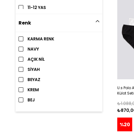
11-12 YAŞ
13-14 YAŞ
Renk
KARMA RENK
NAVY
AÇIK NİL
SİYAH
BEYAZ
U.s Polo 
KREM
Külot Set
BEJ
₺1.088,
₺870,0
%20