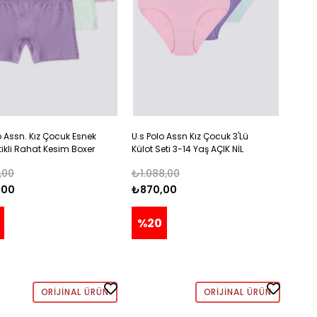
o Assn. Kız Çocuk Esnek
U.s Polo Assn Kız Çocuk 3'Lü
tikli Rahat Kesim Boxer
Külot Seti 3-14 Yaş AÇIK NİL
14 Yaş AÇIK NİL
,00
₺1.088,00
,00
₺870,00
%20
ORIJINAL ÜRÜN
ORIJINAL ÜRÜN