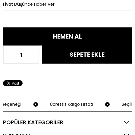
Fiyat Düşünce Haber Ver
 Seçeneği
Ücretsiz Kargo Fırsatı
Seçili 
POPÜLER KATEGORİLER