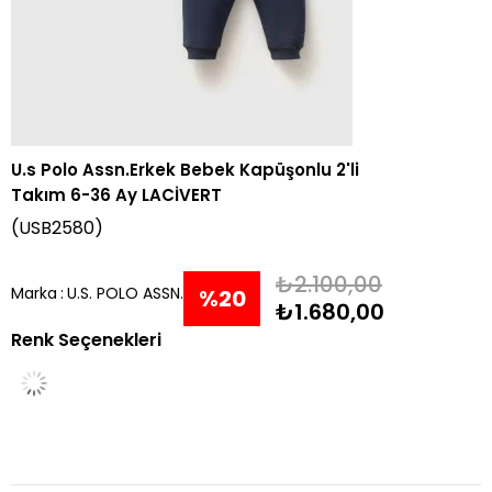
U.s Polo Assn.Erkek Bebek Kapüşonlu 2'li
Takım 6-36 Ay LACİVERT
(USB2580)
₺2.100,00
Marka
:
U.S. POLO ASSN.
%
20
₺1.680,00
Renk Seçenekleri
İndirim