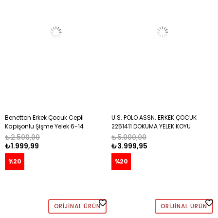
Benetton Erkek Çocuk Cepli
U.S. POLO ASSN. ERKEK ÇOCUK
Kapişonlu Şişme Yelek 6-14
2251411 DOKUMA YELEK KOYU
Yaş KIRMIZI
YEŞİL
₺2.500,00
₺5.000,00
₺1.999,99
₺3.999,95
%20
%20
ORIJINAL ÜRÜN
ORIJINAL ÜRÜN