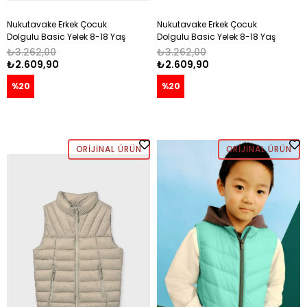
Nukutavake Erkek Çocuk
Nukutavake Erkek Çocuk
Dolgulu Basic Yelek 8-18 Yaş
Dolgulu Basic Yelek 8-18 Yaş
SİYAH
LACİVERT
₺3.262,00
₺3.262,00
₺2.609,90
₺2.609,90
%20
%20
ORIJINAL ÜRÜN
ORIJINAL ÜRÜN