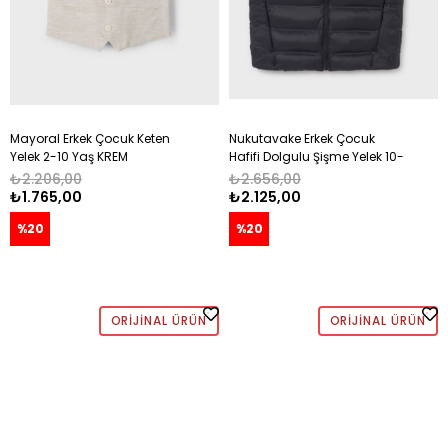
Mayoral Erkek Çocuk Keten
Nukutavake Erkek Çocuk
Yelek 2-10 Yaş KREM
Hafifi Dolgulu Şişme Yelek 10-
16 SİYAH
₺2.206,00
₺2.656,00
₺1.765,00
₺2.125,00
%20
%20
ORIJINAL ÜRÜN
ORIJINAL ÜRÜN