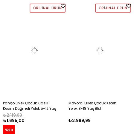
ORIJINAL ÜRÜN
ORIJINAL ÜRÜN
Panço Erkek Çocuk Klasik
Mayoral Erkek Çocuk Keten
Kesim Düğmeli Yelek 5-12 Yaş
Yelek 8-18 Yaş BEJ
BEJ
₺2.119,00
₺1.695,00
₺2.969,99
%20