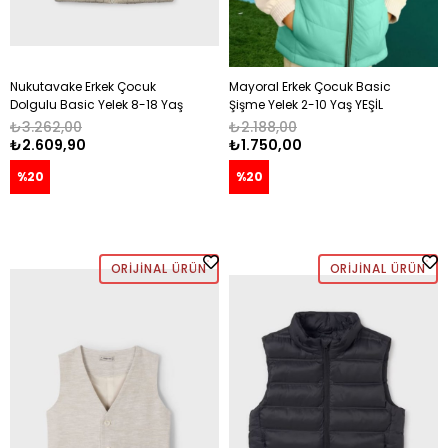
Nukutavake Erkek Çocuk
Mayoral Erkek Çocuk Basic
Dolgulu Basic Yelek 8-18 Yaş
Şişme Yelek 2-10 Yaş YEŞİL
GRİ
₺3.262,00
₺2.188,00
₺2.609,90
₺1.750,00
%20
%20
ORIJINAL ÜRÜN
ORIJINAL ÜRÜN