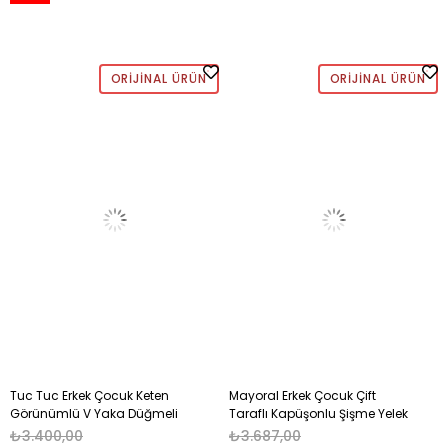
ORIJINAL ÜRÜN
ORIJINAL ÜRÜN
Tuc Tuc Erkek Çocuk Keten
Mayoral Erkek Çocuk Çift
Görünümlü V Yaka Düğmeli
Taraflı Kapüşonlu Şişme Yelek
Yelek 2-8 Yaş BEJ
8-18 yaş GRİ
₺3.400,00
₺3.687,00