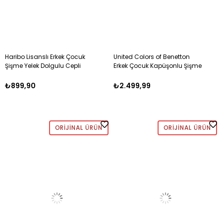
Haribo Lisanslı Erkek Çocuk
United Colors of Benetton
Şişme Yelek Dolgulu Cepli
Erkek Çocuk Kapüşonlu Şişme
LACİVERT
Yelek 6-14 Yaş AÇIK YEŞİL
₺899,90
₺2.499,99
ORIJINAL ÜRÜN
ORIJINAL ÜRÜN