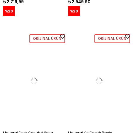
₺2.719,99
₺2.949,90
%20
%20
ORIJINAL ÜRÜN
ORIJINAL ÜRÜN
Mayoral Erkek Çocuk V Yaka
Mayoral Kız Çocuk Basic