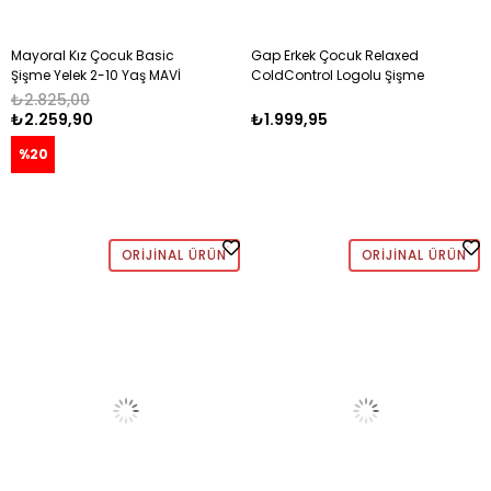
Mayoral Kız Çocuk Basic
Gap Erkek Çocuk Relaxed
Şişme Yelek 2-10 Yaş MAVİ
ColdControl Logolu Şişme
Yelek 2-5 Yaş SİYAH
₺2.825,00
₺2.259,90
₺1.999,95
%20
ORIJINAL ÜRÜN
ORIJINAL ÜRÜN