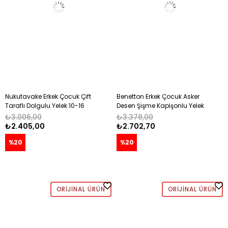
Nukutavake Erkek Çocuk Çift
Benetton Erkek Çocuk Asker
Taraflı Dolgulu Yelek 10-16
Desen Şişme Kapişonlu Yelek
SİYAH - YEŞİL
6-14 Yaş SİYAH
₺3.006,00
₺3.378,00
₺2.405,00
₺2.702,70
%20
%20
ORIJINAL ÜRÜN
ORIJINAL ÜRÜN