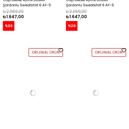
Şardonlu Sweatshirt 6 AY-5
Şardonlu Sweatshirt 6 AY-5
Yaş PEMBE
Yaş MAVİ
₺2.059,00
₺2.059,00
₺1.647,00
₺1.647,00
%20
%20
ORIJINAL ÜRÜN
ORIJINAL ÜRÜN