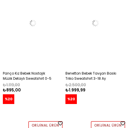
Panço Kız Bebek Nostajik
Benetton Bebek Tavşan Baskı
Müzik Detaylı Sweatshirt 0-5
Triko Sweatshirt 3-18 Ay
Yaş EKRU
PEMBE
₺1.119,00
₺2.500,00
₺895,00
₺1.999,99
%20
%20
ORIJINAL ÜRÜN
ORIJINAL ÜRÜN