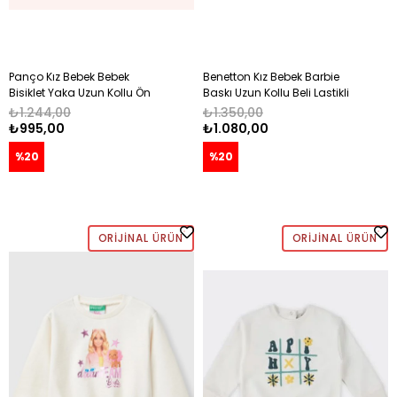
Panço Kız Bebek Bebek
Benetton Kız Bebek Barbie
Bisiklet Yaka Uzun Kollu Ön
Baskı Uzun Kollu Beli Lastikli
Yüzünde Çiçek Baskı Detay
Sweatshirt 1-6 Yaş PEMBE
₺1.244,00
₺1.350,00
Sweatshirt 0 -3 Yaş EKRU
₺995,00
₺1.080,00
%20
%20
ORIJINAL ÜRÜN
ORIJINAL ÜRÜN