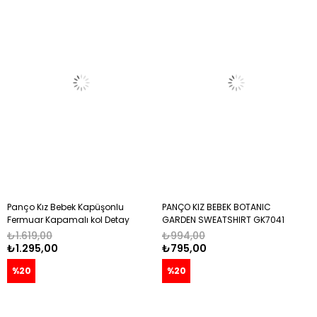
Panço Kız Bebek Kapüşonlu
PANÇO KIZ BEBEK BOTANIC
Fermuar Kapamalı kol Detay
GARDEN SWEATSHIRT GK7041
Baskılı Sweatshirt 0-3 Yaş
YEŞİL
₺1.619,00
₺994,00
BEJ
₺1.295,00
₺795,00
%20
%20