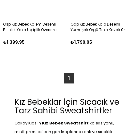
Gsp Kız Bebek Kalem Desenli
Gap Kız Bebek Kalp Desenli
Bisiklet Yaka Üç İplik Oversize
Yumuşak Örgü Triko Kazak 0-
Sweatshirt SARI
6 Yaş SİYAH
₺1.399,95
₺1.799,95
1
Kız Bebeklar İçin Sıcacık ve
Tarz Sahibi Sweatshirtler
Gökay Kids'in
Kız Bebek Sweatshirt
koleksiyonu,
minik prenseslerin gardıroplarına renk ve sıcaklık