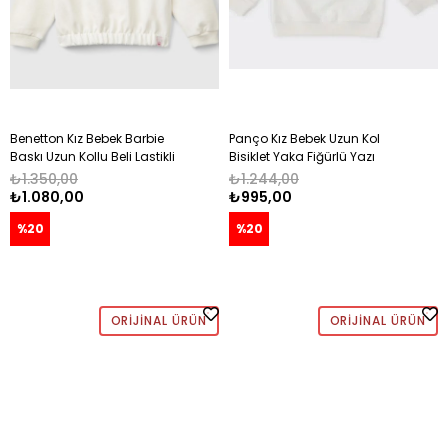
Benetton Kız Bebek Barbie
Panço Kız Bebek Uzun Kol
Baskı Uzun Kollu Beli Lastikli
Bisiklet Yaka Fiğürlü Yazı
Sweatshirt 1-6 Yaş EKRU
Baskılı Sweatshirt 0-3 Yaş
₺1.350,00
₺1.244,00
EKRU
₺1.080,00
₺995,00
%20
%20
ORIJINAL ÜRÜN
ORIJINAL ÜRÜN