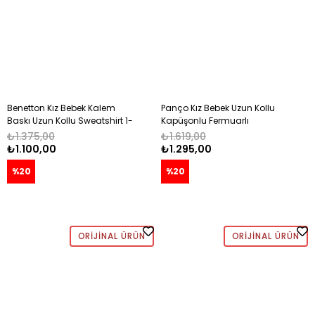
Benetton Kız Bebek Kalem
Panço Kız Bebek Uzun Kollu
Baskı Uzun Kollu Sweatshirt 1-
Kapüşonlu Fermuarlı
6 Yaş PEMBE
Kapama Kalp Detaylı
₺1.375,00
₺1.619,00
Sweatshırt 0-5 Yaş BORDO
₺1.100,00
₺1.295,00
%20
%20
ORIJINAL ÜRÜN
ORIJINAL ÜRÜN