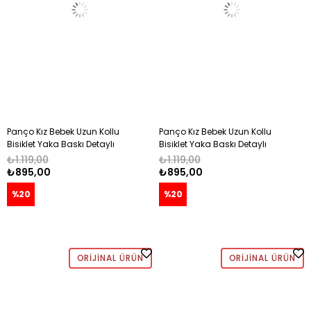
Panço Kız Bebek Uzun Kollu
Panço Kız Bebek Uzun Kollu
Bisiklet Yaka Baskı Detaylı
Bisiklet Yaka Baskı Detaylı
Sweatshirt 0-3 Yaş SARI
Sweatshirt 0-3 Yaş KİREMİT
₺1.119,00
₺1.119,00
₺895,00
₺895,00
%20
%20
ORIJINAL ÜRÜN
ORIJINAL ÜRÜN