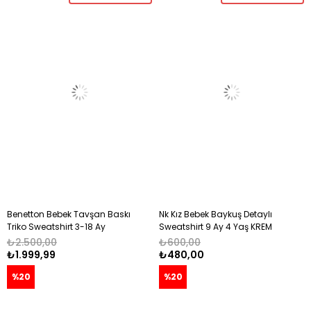
Benetton Bebek Tavşan Baskı
Nk Kız Bebek Baykuş Detaylı
Triko Sweatshirt 3-18 Ay
Sweatshirt 9 Ay 4 Yaş KREM
BEYAZ
₺2.500,00
₺600,00
₺1.999,99
₺480,00
%20
%20