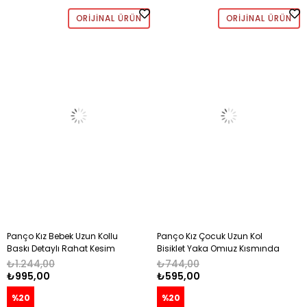
ORIJINAL ÜRÜN
ORIJINAL ÜRÜN
Panço Kız Bebek Uzun Kollu
Panço Kız Çocuk Uzun Kol
Baskı Detaylı Rahat Kesim
Bisiklet Yaka Omıuz Kısmında
Sweatshırt 0-3 Yaş BEYAZ
Büzgü Ve Fırfır Detaylı Tşört 0-
₺1.244,00
₺744,00
3 Yaş BEYAZ
₺995,00
₺595,00
%20
%20