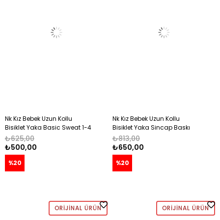
Nk Kız Bebek Uzun Kollu
Nk Kız Bebek Uzun Kollu
Bisiklet Yaka Basic Sweat 1-4
Bisiklet Yaka Sincap Baskı
Yaş TURUNCU
Detaylı Sweat 1-4 Yaş KREM
₺625,00
₺813,00
₺500,00
₺650,00
%20
%20
ORIJINAL ÜRÜN
ORIJINAL ÜRÜN