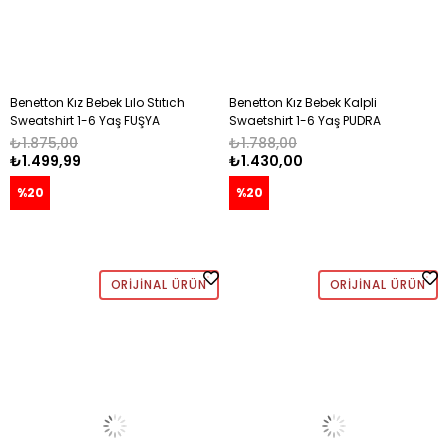
Benetton Kız Bebek Lılo Stıtıch
Benetton Kız Bebek Kalpli
Sweatshirt 1-6 Yaş FUŞYA
Swaetshirt 1-6 Yaş PUDRA
₺1.875,00
₺1.788,00
₺1.499,99
₺1.430,00
%20
%20
ORIJINAL ÜRÜN
ORIJINAL ÜRÜN