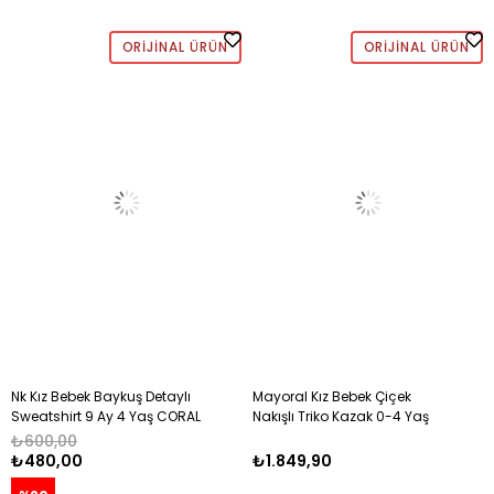
ORIJINAL ÜRÜN
ORIJINAL ÜRÜN
Nk Kız Bebek Baykuş Detaylı
Mayoral Kız Bebek Çiçek
Sweatshirt 9 Ay 4 Yaş CORAL
Nakışlı Triko Kazak 0-4 Yaş
MAVİ
₺600,00
₺480,00
₺1.849,90