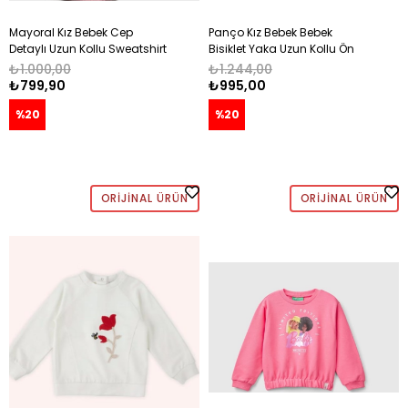
Mayoral Kız Bebek Cep
Panço Kız Bebek Bebek
Detaylı Uzun Kollu Sweatshirt
Bisiklet Yaka Uzun Kollu Ön
0-4 Yaş PEMBE
Yüzünde Çiçek Baskı Detay
₺1.000,00
₺1.244,00
Sweatshirt 0 -3 Yaş KIRMIZI
₺799,90
₺995,00
%20
%20
ORIJINAL ÜRÜN
ORIJINAL ÜRÜN