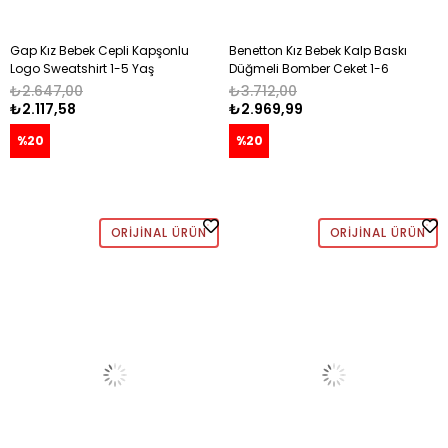
Gap Kız Bebek Cepli Kapşonlu
Benetton Kız Bebek Kalp Baskı
Logo Sweatshirt 1-5 Yaş
Düğmeli Bomber Ceket 1-6
PEMBE
Yaş AÇIK PEMBE
₺2.647,00
₺3.712,00
₺2.117,58
₺2.969,99
%20
%20
ORIJINAL ÜRÜN
ORIJINAL ÜRÜN