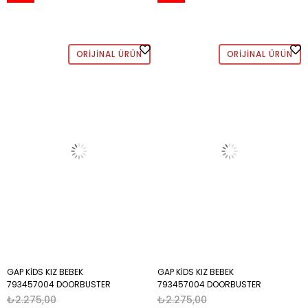
ORIJINAL ÜRÜN
ORIJINAL ÜRÜN
GAP KİDS KIZ BEBEK
GAP KİDS KIZ BEBEK
793457004 DOORBUSTER
793457004 DOORBUSTER
CREW MOR
CREW BEJ
₺2.275,00
₺2.275,00