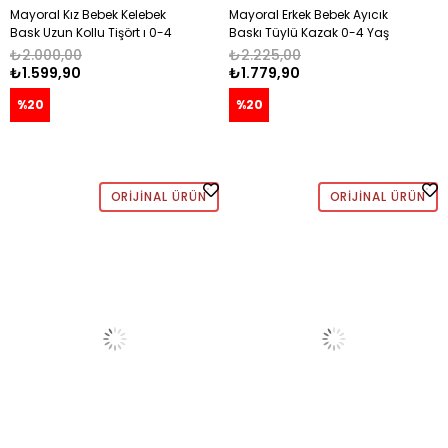
Mayoral Kız Bebek Kelebek
Mayoral Erkek Bebek Ayıcık
Bask Uzun Kollu Tişört ı 0-4
Baskı Tüylü Kazak 0-4 Yaş
Yaş KAHVE
BEJ
₺2.000,00
₺2.225,00
₺1.599,90
₺1.779,90
%20
%20
ORIJINAL ÜRÜN
ORIJINAL ÜRÜN