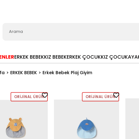
LENLER
ERKEK BEBEK
KIZ BEBEK
ERKEK ÇOCUK
KIZ ÇOCUK
AYA
fa
ERKEK BEBEK
Erkek Bebek Plaj Giyim
ORIJINAL ÜRÜN
ORIJINAL ÜRÜN