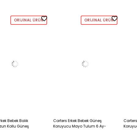
ORIJINAL ÜRÜN
ORIJINAL ÜRÜN
rkek Bebek Balık
Carters Erkek Bebek Güneş
Carter
Uzun Kollu Güneş
Koruyucu Mayo Tulum 6 Ay-
Koruyu
 Mayo 6-24 Ay YEŞİL
24 MAVİ
24 Ay 