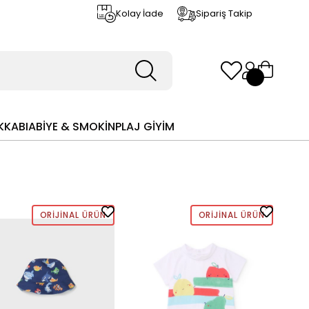
Kolay İade
Sipariş Takip
KKABI
ABİYE & SMOKİN
PLAJ GİYİM
ORIJINAL ÜRÜN
ORIJINAL ÜRÜN