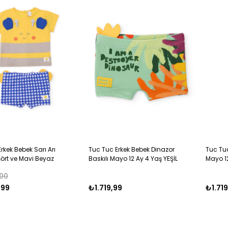
rkek Bebek Sarı Arı
Tuc Tuc Erkek Bebek Dinazor
Tuc Tuc
işört ve Mavi Beyaz
Baskılı Mayo 12 Ay 4 Yaş YEŞİL
Mayo 1
Şortlu 2'li Bebek Mayo
00
 Ay MAVİ
,99
₺1.719,99
₺1.719