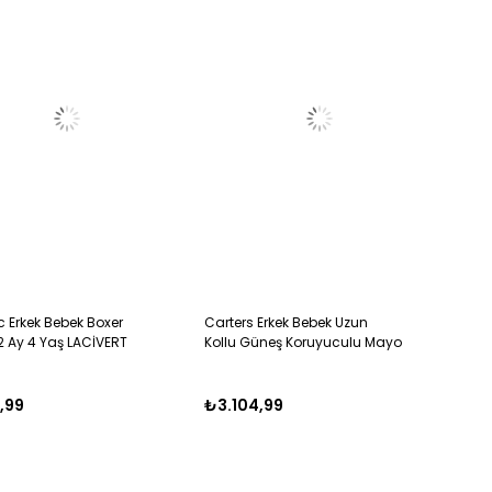
 Erkek Bebek Boxer
Carters Erkek Bebek Uzun
2 Ay 4 Yaş LACİVERT
Kollu Güneş Koruyuculu Mayo
6-24 Ay SOMON
,99
₺3.104,99