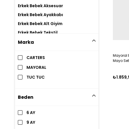
Erkek Bebek Aksesuar
Erkek Bebek Ayakkabı
Erkek Bebek Alt Giyim
Erkek Bebek Tekstil
Marka
Mayoral 
CARTERS
Mayo Set
MAYORAL
TUC TUC
₺1.859,
Beden
6 AY
9 AY