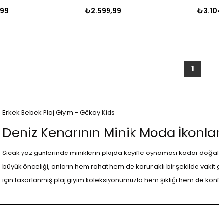
,99
₺2.599,99
₺3.10
1
Erkek Bebek Plaj Giyim - Gökay Kids
Deniz Kenarının Minik Moda İkonlar
Sıcak yaz günlerinde miniklerin plajda keyifle oynaması kadar doğal 
büyük önceliği, onların hem rahat hem de korunaklı bir şekilde vakit
için tasarlanmış plaj giyim koleksiyonumuzla hem şıklığı hem de konfo
baskılarla dolu bu koleksiyon, küçük moda ikonlarınızın plajda parl
Plajda Tarz ve Koruma: Güneş Koruyuculu May