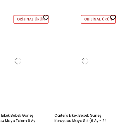
ORIJINAL ÜRÜN
ORIJINAL ÜRÜN
s Erkek Bebek Güneş
Carter's Erkek Bebek Güneş
cu Mayo Takım 6 Ay
Koruyucu Mayo Set (6 Ay - 24
SARI
Ay) MAVİ