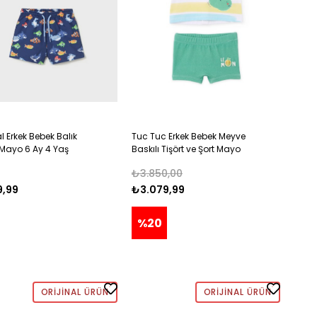
 Erkek Bebek Balık
Tuc Tuc Erkek Bebek Meyve
 Mayo 6 Ay 4 Yaş
Baskılı Tişört ve Şort Mayo
RT
Takım 6-24 Ay YEŞİL
₺3.850,00
9,99
₺3.079,99
%20
ORIJINAL ÜRÜN
ORIJINAL ÜRÜN