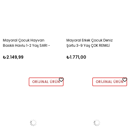
Mayoral Çocuk Hayvan
Mayoral Erkek Çocuk Deniz
Baskılı Havlu 1-2 Yaş SARI -
Şortu 3-9 Yaş ÇOK RENKLİ
LACİVERT
₺2.149,99
₺1.771,00
ORIJINAL ÜRÜN
ORIJINAL ÜRÜN