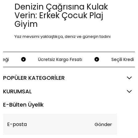
Denizin Çağrısına Kulak
Verin: Erkek Çocuk Plaj
Giyim
Yaz mevsimi yaklaştıkça, deniz ve güneşin tadını
çıkarmak isteyen minik maceraperestler için en doğru
plaj giyim ürünlerini seçmenin zamanı geldi. Gökay
ği
Ücretsiz Kargo Fırsatı
Seçili Kredi Kart
Kids'in erkek çocuk plaj giyim kategorisi, çocuklarınızın
sahilde hem rahat hem de stil sahibi olmasını
POPÜLER KATEGORİLER
sağlamak için özenle tasarlanmış ürünler sunuyor.
Renkli desenler, koruyucu özellikler ve eğlenceli
KURUMSAL
tasarımlar, plajda geçirilen zamanı unutulmaz kılacak.
E-Bülten Üyelik
Renklerin Dansı: Desenli Şort Mayolar
Çocuklarınızın enerjisini yansıtan desenli şort mayolar,
Gönder
bu sezonun vazgeçilmezlerinden.
Carters Erkek