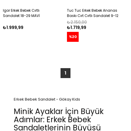
Igor Erkek Bebek Cırtlı
Tuc Tuc Erkek Bebek Ananas
Sandalet 18-29 MAVİ
Baskı Cırt Cırtlı Sandalet 9-12
Ay YEŞİL
₺2.150,00
₺1.999,99
₺1.719,99
%20
1
Erkek Bebek Sandalet - Gökay Kids
Minik Ayaklar İçin Büyük
Adımlar: Erkek Bebek
Sandaletlerinin Büyüsü