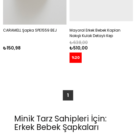
CARAMELL Şapka SPE1559 BEJ
Mayoral Erkek Bebek Kaplan
Nakışlı Kulak Detaylı Kep
Şapka SARI
₺638,00
₺150,98
₺510,00
%20
1
Minik Tarz Sahipleri İçin:
Erkek Bebek Şapkaları