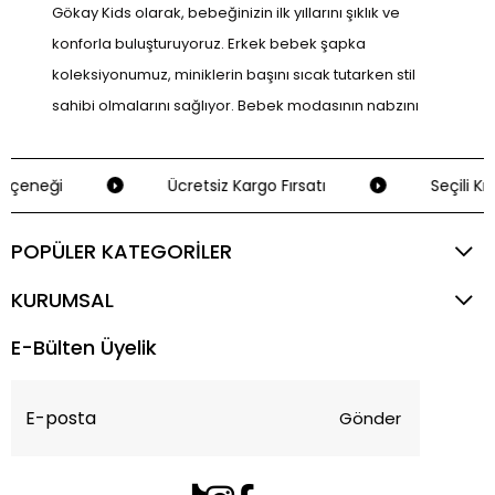
Gökay Kids olarak, bebeğinizin ilk yıllarını şıklık ve
konforla buluşturuyoruz. Erkek bebek şapka
koleksiyonumuz, miniklerin başını sıcak tutarken stil
sahibi olmalarını sağlıyor. Bebek modasının nabzını
tutan bu koleksiyon, sadece bir aksesuar değil, aynı
zamanda bebeğinizin ilk moda deneyimi için harika
çeneği
Ücretsiz Kargo Fırsatı
Seçili Kre
bir başlangıç. Haydi, gelin birlikte bu sevimli dünyaya
adım atalım!
POPÜLER KATEGORİLER
Yıldızlarla Bezeli: Caramell Star Baskı
KURUMSAL
Penye Şapka
E-Bülten Üyelik
Caramell markası, bebek modasında adını kalitesiyle
duyurmuş bir isim. Star baskılı penye şapka, 0-9 ay
arası bebekler için ideal bir seçim. Ekru rengiyle her
Gönder
kıyafete uyum sağlayan bu şapka, bebeğinizin başını
nazikçe sararken ona konfor sunar. Yumuşak penye