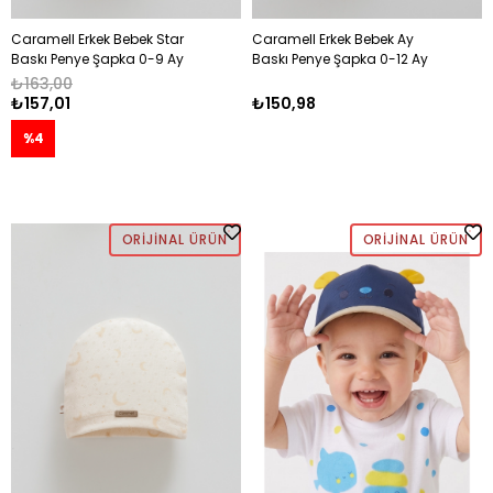
Caramell Erkek Bebek Star
Caramell Erkek Bebek Ay
Baskı Penye Şapka 0-9 Ay
Baskı Penye Şapka 0-12 Ay
EKRU
GRİ
₺163,00
₺157,01
₺150,98
%4
ORIJINAL ÜRÜN
ORIJINAL ÜRÜN