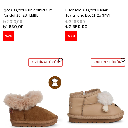
Igor Kız Çocuk Unicornia Cırtlı
Buchead Kız Çocuk Bilek
Panduf 20-28 PEMBE
Tüylü Func Bot 21-25 SİYAH
₺2.313,00
₺3.188,00
₺1.850,00
₺2.550,00
%20
%20
ORIJINAL ÜRÜN
ORIJINAL ÜRÜN