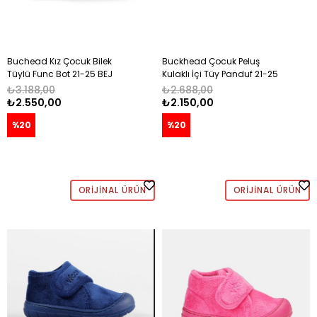
Buchead Kız Çocuk Bilek
Buckhead Çocuk Peluş
Tüylü Func Bot 21-25 BEJ
Kulaklı İçi Tüy Panduf 21-25
KAHVE
₺3.188,00
₺2.688,00
₺2.550,00
₺2.150,00
%20
%20
ORIJINAL ÜRÜN
ORIJINAL ÜRÜN