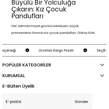
Büyülü Bir Yolculuğa
Çıkarın: Kız Çocuk
Pandufları
Her adımda hayal gücünü besleyen, küçük
prenseslerin favorisi kız çocuk pandufları, Gökay Kids
olarak sizlere en sevimli ve konforlu modelleri
sunmaktan gurur duyuyoruz. Ayaklarını sıcacık
Seçeneği
Ücretsiz Kargo Fırsatı
Seçili Kr
tutarken aynı zamanda dünyayı keşfetmelerini
sağlayan bu panduflar, miniklerin günlük yaşamını
POPÜLER KATEGORİLER
renklendiriyor. Unicorn temalı Igor Kız Çocuk Unicornia
Cırtlı Panduf, cırt cırtlı yapısıyla kolay giyilip
KURUMSAL
çıkarılabilirken, pembe rengiyle odalarına neşe
E-Bülten Üyelik
katıyor.
Minik Ayaklara Sıcaklık ve Konforun
Gönder
Dansı