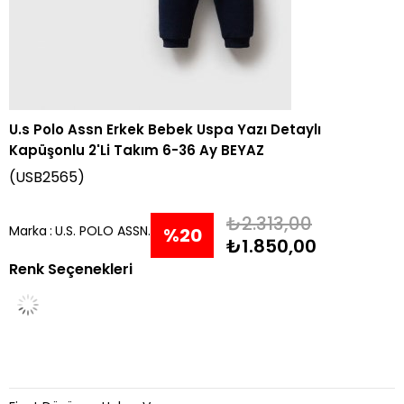
U.s Polo Assn Erkek Bebek Uspa Yazı Detaylı
Kapüşonlu 2'Li Takım 6-36 Ay BEYAZ
(USB2565)
₺2.313,00
Marka
:
U.S. POLO ASSN.
%
20
₺1.850,00
Renk Seçenekleri
İndirim