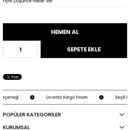
Fiyat Düşünce Haber Ver
Seçeneği
Ücretsiz Kargo Fırsatı
Seçili K
POPÜLER KATEGORİLER
KURUMSAL