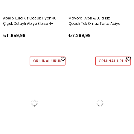
Abel & Lula Kız Çocuk Fiyonklu
Mayoral Abel & Lula Kız
Çiçek Detaylı Abiye Elbise 4-
Çocuk Tek Omuz Tafta Abiye
10 Yaş PEMBE
Elbise 4-10 Yaş PEMBE
₺11.659,99
₺7.289,99
ORIJINAL ÜRÜN
ORIJINAL ÜRÜN