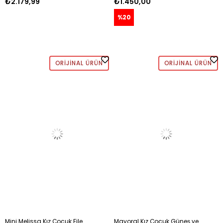
₺2.179,99
₺1.450,00
%20
ORIJINAL ÜRÜN
ORIJINAL ÜRÜN
Mini Melissa Kız Çocuk File
Mayoral Kız Çocuk Güneş ve