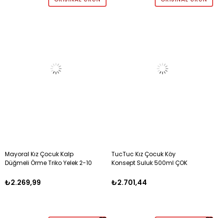
Mayoral Kız Çocuk Kalp
TucTuc Kız Çocuk Köy
Düğmeli Örme Triko Yelek 2-10
Konsept Suluk 500ml ÇOK
Yaş PEMBE
RENKLİ
₺2.269,99
₺2.701,44