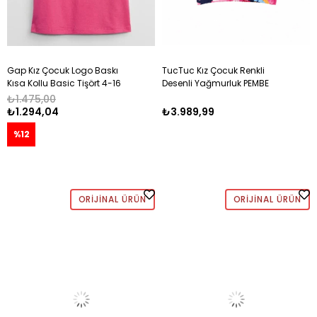
Gap Kız Çocuk Logo Baskı
TucTuc Kız Çocuk Renkli
Kısa Kollu Basic Tişört 4-16
Desenli Yağmurluk PEMBE
Yaş PEMBE
₺1.475,00
₺1.294,04
₺3.989,99
%12
ORIJINAL ÜRÜN
ORIJINAL ÜRÜN