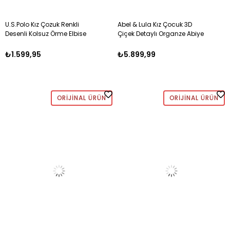
U.S.Polo Kız Çozuk Renkli
Abel & Lula Kız Çocuk 3D
Desenli Kolsuz Örme Elbise
Çiçek Detaylı Organze Abiye
PEMBE
Tül Ceket 4-10 Yaş SOMON
₺1.599,95
₺5.899,99
ORIJINAL ÜRÜN
ORIJINAL ÜRÜN