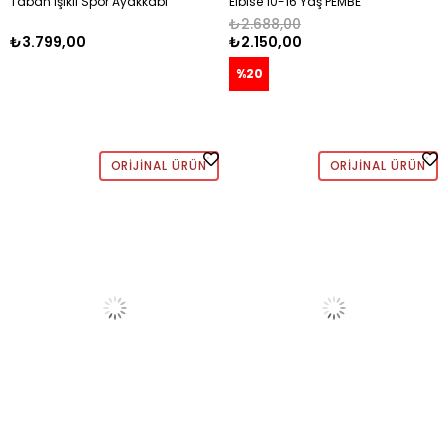
Taban Işıklı Spor Ayakkabı
Elbise 10-16 Yaş PEMBE
LAVANTA - AÇIK MAVİ
₺2.688,00
₺3.799,00
₺2.150,00
%20
ORIJINAL ÜRÜN
ORIJINAL ÜRÜN