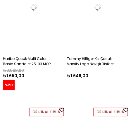
Haribo Çocuk Multi Color
Tommy Hilfiger Kız Çocuk
Basic Sandalet 25-33 MOR
Varsity Logo Nakışlı Bisiklet
Yaka Pamuklu Tişört 7-16 Yaş
₺2.063,00
BEYAZ
₺1.650,00
₺1.649,00
%20
ORIJINAL ÜRÜN
ORIJINAL ÜRÜN