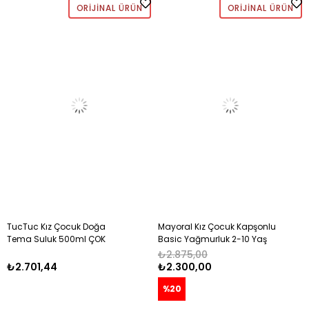
ORIJINAL ÜRÜN
ORIJINAL ÜRÜN
TucTuc Kız Çocuk Doğa
Mayoral Kız Çocuk Kapşonlu
Tema Suluk 500ml ÇOK
Basic Yağmurluk 2-10 Yaş
RENKLİ
EKRU
₺2.875,00
₺2.701,44
₺2.300,00
%20