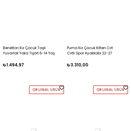
Benetton Kız Çocuk Taşlı
Puma Kız Çocuk Kitten Cırt
Yuvarlak Yaka Tişört 6-14 Yaş
Cırtlı Spor Ayakkabı 22-27
BEYAZ
PEMBE
₺1.494,97
₺3.310,00
ORIJINAL ÜRÜN
ORIJINAL ÜRÜN