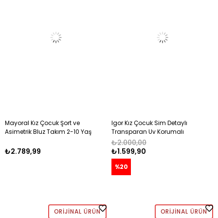
Mayoral Kız Çocuk Şort ve
Igor Kız Çocuk Sim Detaylı
Asimetrik Bluz Takım 2-10 Yaş
Transparan Uv Korumalı
ÇOK RENKLİ
Güneş Gözlüğü PEMBE
₺2.000,00
₺2.789,99
₺1.599,90
%20
ORIJINAL ÜRÜN
ORIJINAL ÜRÜN