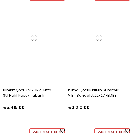
NikeKız Çocuk V5 RNR Retro
Puma Çocuk Kitten Summer
Stil Hafif Köpük Tabanlı
V Inf Sandalet 22-27 PEMBE
Çocuk Sneaker Ayakkabı 37-
40 AÇIK KAHVE
₺5.415,00
₺3.310,00
ORIJINAL ÜRÜN
ORIJINAL ÜRÜN