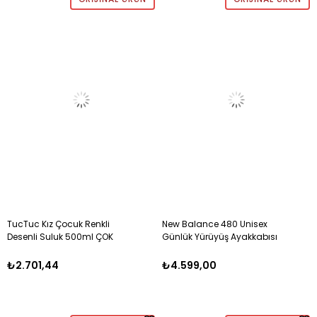
TucTuc Kız Çocuk Renkli
New Balance 480 Unisex
Desenli Suluk 500ml ÇOK
Günlük Yürüyüş Ayakkabısı
RENKLİ
BEJ
₺2.701,44
₺4.599,00