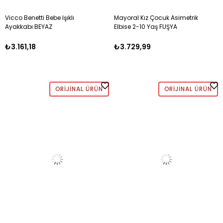
Vicco Benetti Bebe Işıklı
Mayoral Kız Çocuk Asimetrik
Ayakkabı BEYAZ
Elbise 2-10 Yaş FUŞYA
₺3.161,18
₺3.729,99
ORIJINAL ÜRÜN
ORIJINAL ÜRÜN