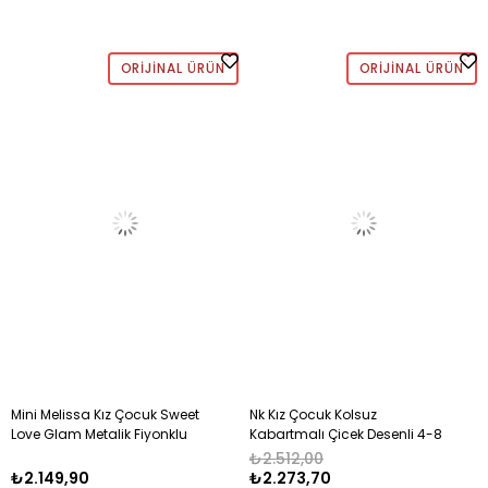
ORIJINAL ÜRÜN
ORIJINAL ÜRÜN
Mini Melissa Kız Çocuk Sweet
Nk Kız Çocuk Kolsuz
Love Glam Metalik Fiyonklu
Kabartmalı Çicek Desenli 4-8
Babet 21-29 BEYAZ - PEMBE
Yaş SARI
₺2.512,00
₺2.149,90
₺2.273,70