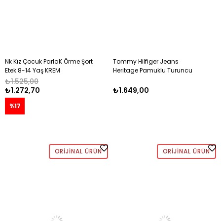
Nk Kız Çocuk ParlaK Örme Şort
Tommy Hilfiger Jeans
Etek 8-14 Yaş KREM
Heritage Pamuklu Turuncu
Balıkçı Şapka TURUNCU
₺1.525,00
₺1.272,70
₺1.649,00
%17
ORIJINAL ÜRÜN
ORIJINAL ÜRÜN