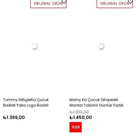
ORIJINAL ÜRÜN
ORIJINAL ÜRÜN
Tommy HilfigerKız Çocuk
Momy Kız Çocuk Ortopedik
Bisiklet Yaka Logo Baskılı
Mantar Tabanlı Günlük Yazlık
Pamuklu T-shirt 4-16 Yaş
Sandalet 26-30 FUŞYA
₺1.813,00
BEYAZ
₺1.369,00
₺1.450,00
%20