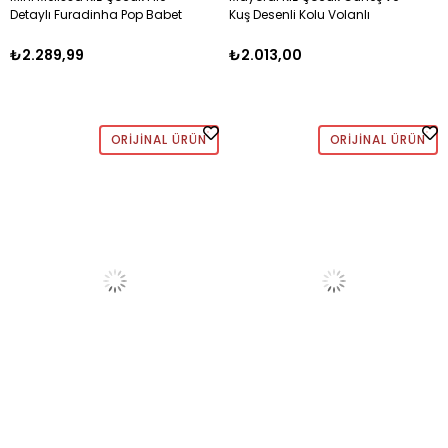
Detaylı Furadinha Pop Babet
Kuş Desenli Kolu Volanlı
21-29 PUDRA
Beyaz Elbise 2-10 Yaş BEYAZ
₺2.289,99
₺2.013,00
ORIJINAL ÜRÜN
ORIJINAL ÜRÜN