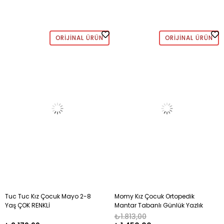
ORIJINAL ÜRÜN
ORIJINAL ÜRÜN
Tuc Tuc Kız Çocuk Mayo 2-8
Momy Kız Çocuk Ortopedik
Yaş ÇOK RENKLİ
Mantar Tabanlı Günlük Yazlık
Sandalet 26-30 TURUNCU
₺1.813,00