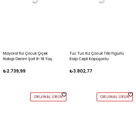
Mayoral Kız Çocuk Çiçek
Tuc Tuc Kız Çocuk Tilki Figürlü
Nakışlı Denim Şort 8-18 Yaş
Kalp Cepli Kapüşonlu
SARI
Sweatshirt ve Desenli Tayt İkili
Takım 2-10 Yaş FUŞYA
₺2.739,99
₺3.802,77
ORIJINAL ÜRÜN
ORIJINAL ÜRÜN