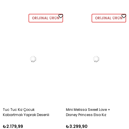
ORIJINAL ÜRÜN
ORIJINAL ÜRÜN
Tuc Tuc Kız Çocuk
Mini Melissa Sweet Love +
Kabartmalı Yaprak Desenli
Disney Princess Elsa Kız
Mayo 2-8 Yaş SARI
Çocuk Simli Babet 21-27 MAVİ
₺2.179,99
₺3.299,90