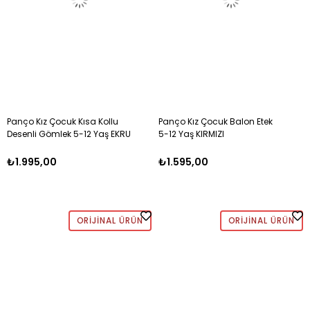
Panço Kız Çocuk Kısa Kollu
Panço Kız Çocuk Balon Etek
Desenli Gömlek 5-12 Yaş EKRU
5-12 Yaş KIRMIZI
₺1.995,00
₺1.595,00
ORIJINAL ÜRÜN
ORIJINAL ÜRÜN