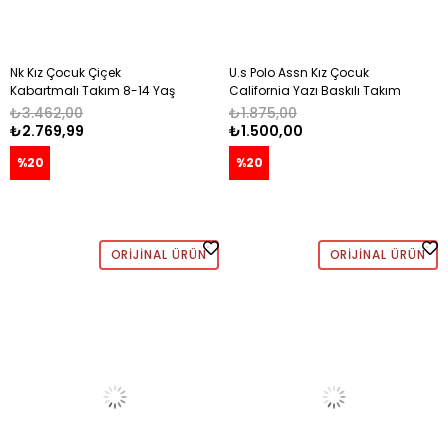
Nk Kız Çocuk Çiçek
U.s Polo Assn Kız Çocuk
Kabartmalı Takım 8-14 Yaş
California Yazı Baskılı Takım
EKRU
9-15 Yaş OKYANUS
₺3.462,00
₺1.875,00
₺2.769,99
₺1.500,00
%20
%20
ORIJINAL ÜRÜN
ORIJINAL ÜRÜN