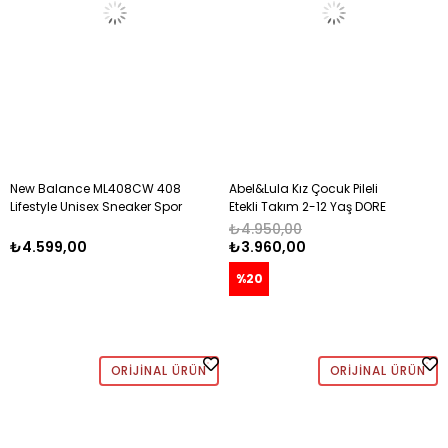
New Balance ML408CW 408
Abel&Lula Kız Çocuk Pileli
Lifestyle Unisex Sneaker Spor
Etekli Takım 2-12 Yaş DORE
Ayakkabı 37-41 BEYAZ
₺4.950,00
₺4.599,00
₺3.960,00
%20
ORIJINAL ÜRÜN
ORIJINAL ÜRÜN