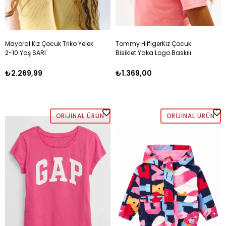
Mayoral Kız Çocuk Triko Yelek
Tommy HilfigerKız Çocuk
2-10 Yaş SARI
Bisiklet Yaka Logo Baskılı
Pamuklu T-shirt 4-16 Yaş
PEMBE
₺2.269,99
₺1.369,00
ORIJINAL ÜRÜN
ORIJINAL ÜRÜN