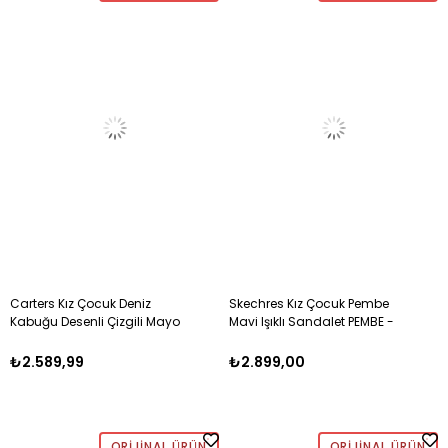
Carters Kız Çocuk Deniz
Skechres Kız Çocuk Pembe
Kabuğu Desenli Çizgili Mayo
Mavi Işıklı Sandalet PEMBE -
6-8 Yaş BEYAZ - PUDRA
MAVİ
₺2.589,99
₺2.899,00
ORIJINAL ÜRÜN
ORIJINAL ÜRÜN