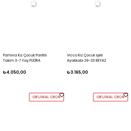
Pamina Kız Çocuk Parıltılı
Vicco Kız Çocuk Işıklı
Takım 3-7 Yaş PUDRA
Ayakkabı 29-33 BEYAZ
₺4.050,00
₺3.165,00
ORIJINAL ÜRÜN
ORIJINAL ÜRÜN