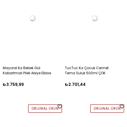
Mayoral Kız Bebek Gül
TucTuc Kız Çocuk Cennet
Kabartmalı Pileli Abiye Elbise
Tema Suluk 500ml ÇOK
0-4 Yaş FUŞYA
RENKLİ
₺3.759,99
₺2.701,44
ORIJINAL ÜRÜN
ORIJINAL ÜRÜN