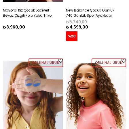
Mayoral Kız Çocuk Lacivert
New Balance Çocuk Günlük
Beyaz Çizgili Polo Yaka Triko
740 Günlük Spor Ayakkabı
Takım 2-10 Yaş LACİVERT -
28-35 PEMBE
₺5.749,00
BEJ
₺3.960,00
₺4.599,00
%20
ORIJINAL ÜRÜN
ORIJINAL ÜRÜN