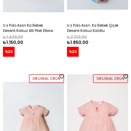
U.s Polo Assn Kız Bebek
U.s Polo Assn. Kız Bebek Çiçek
Desenli Kolsuz Altı Pileli Elbise
Desenli Kolsuz Külotlu
6-36 Ay PUDRA
Dokuma Elbise 6-36 Ay MAVİ
₺1.438,00
₺2.313,00
₺1.150,00
₺1.850,00
%20
%20
ORIJINAL ÜRÜN
ORIJINAL ÜRÜN