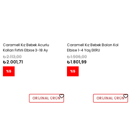
Caramell Kız Bebek Acurlu
Caramell Kız Bebek Balon Kol
Kolları Fırfırlı Elbise 3-18 Ay
Elbise 1-4 Yaş EKRU
EKRU
₺2.113,00
₺1.906,00
₺2.001,71
₺1.801,99
%5
%5
ORIJINAL ÜRÜN
ORIJINAL ÜRÜN