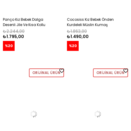
Panço Kız Bebek Dalga
Cocosiss Kız Bebek Önden
Desenli Jile Ve Kısa Kollu
Kurdeleli Müslin Kumaş
Tişörtten Oluşan Takım 0-5
Çoraplı Elbise 6-24 Ay KREM
₺2.244,00
₺1.863,00
Yaş MAVİ
₺1.795,00
₺1.490,00
%20
%20
ORIJINAL ÜRÜN
ORIJINAL ÜRÜN