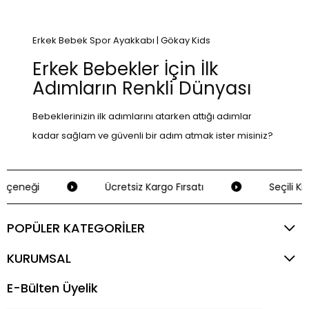
Erkek Bebek Spor Ayakkabı | Gökay Kids
Erkek Bebekler İçin İlk
Adımların Renkli Dünyası
Bebeklerinizin ilk adımlarını atarken attığı adımlar
kadar sağlam ve güvenli bir adım atmak ister misiniz?
Gökay Kids'te yer alan erkek bebek spor ayakkabı
koleksiyonumuz, miniklerinize hem konforu hem de
çeneği
Ücretsiz Kargo Fırsatı
Seçili Kre
şıklığı bir arada sunuyor. Bu özel koleksiyon,
bebeklerinizin ilk adımlarını atarken onlara eşlik
POPÜLER KATEGORİLER
edecek harika bir dost olabilir. Puma, Vicco ve U.S
Polo Assn gibi markaların kalitesiyle, minik ayakların
KURUMSAL
dünyasına hoş geldiniz!
E-Bülten Üyelik
Adımlarında Konfor ve Tarzı Yakala