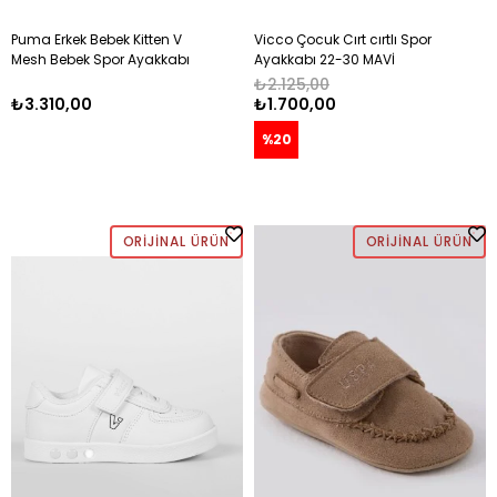
Puma Erkek Bebek Kitten V
Vicco Çocuk Cırt cırtlı Spor
Mesh Bebek Spor Ayakkabı
Ayakkabı 22-30 MAVİ
22-27 LACİVERT
₺2.125,00
₺3.310,00
₺1.700,00
%20
ORIJINAL ÜRÜN
ORIJINAL ÜRÜN