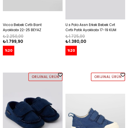
Vicco Bebek Cırtlı Bant
U.s Polo Assn Erkek Bebek Cırt
Ayakkabı 22-25 BEYAZ
Cırtlı Patik Ayakkabı 17-19 KUM
₺2.250,00
₺1.725,00
₺1.799,90
₺1.380,00
%20
%20
ORIJINAL ÜRÜN
ORIJINAL ÜRÜN