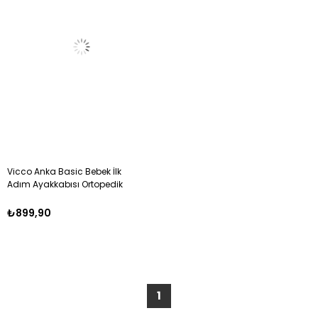
Vicco Anka Basic Bebek İlk
Adım Ayakkabısı Ortopedik
ve Hafif 22-25 MAVİ
₺899,90
1