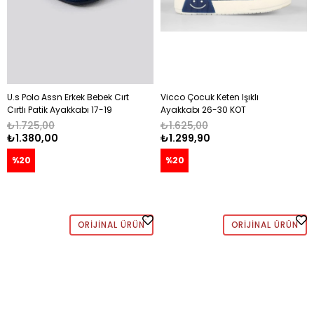
U.s Polo Assn Erkek Bebek Cırt
Vicco Çocuk Keten Işıklı
Cırtlı Patik Ayakkabı 17-19
Ayakkabı 26-30 KOT
LACİVERT
₺1.725,00
₺1.625,00
₺1.380,00
₺1.299,90
%20
%20
ORIJINAL ÜRÜN
ORIJINAL ÜRÜN