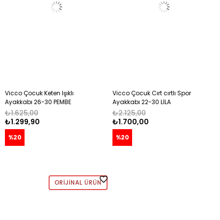
Vicco Çocuk Keten Işıklı
Vicco Çocuk Cırt cırtlı Spor
Ayakkabı 26-30 PEMBE
Ayakkabı 22-30 LİLA
₺1.625,00
₺2.125,00
₺1.299,90
₺1.700,00
%20
%20
ORIJINAL ÜRÜN