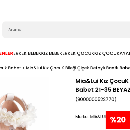
LENLER
ERKEK BEBEK
KIZ BEBEK
ERKEK ÇOCUK
KIZ ÇOCUK
AYA
cuk Babet
Mia&Lui Kız ÇocuK Bileği Çiçek Detaylı Bantlı Bab
Mia&Lui Kız ÇocuK 
Babet 21-35 BEYA
(9000000522770)
Marka
:
MİA&LUİ
%
20