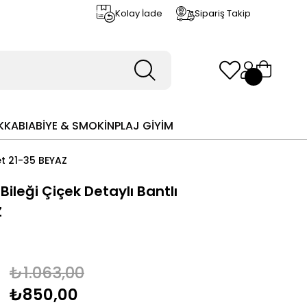
Kolay İade
Sipariş Takip
KKABI
ABİYE & SMOKİN
PLAJ GİYİM
et 21-35 BEYAZ
Bileği Çiçek Detaylı Bantlı
Z
₺1.063,00
₺850,00