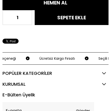
Seçeneği
Ücretsiz Kargo Fırsatı
Seçili K
POPÜLER KATEGORİLER
KURUMSAL
E-Bülten Üyelik
Gönder