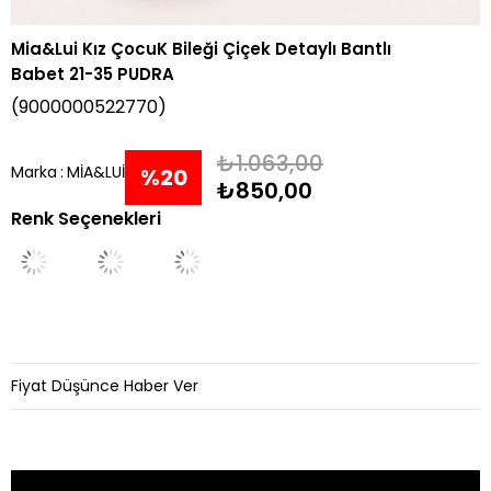
Mia&Lui Kız ÇocuK Bileği Çiçek Detaylı Bantlı
Babet 21-35 PUDRA
(9000000522770)
₺1.063,00
Marka
:
MİA&LUİ
%
20
₺850,00
Renk Seçenekleri
İndirim
Fiyat Düşünce Haber Ver