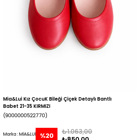
Mia&Lui Kız ÇocuK Bileği Çiçek Detaylı Bantlı
Babet 21-35 KIRMIZI
(9000000522770)
₺1.063,00
Marka
:
MİA&LUİ
%
20
₺850,00