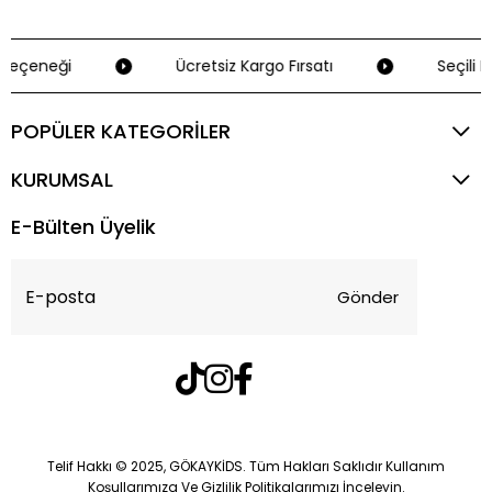
Seçeneği
Ücretsiz Kargo Fırsatı
Seçili K
POPÜLER KATEGORİLER
KURUMSAL
E-Bülten Üyelik
Gönder
Telif Hakkı © 2025, GÖKAYKİDS. Tüm Hakları Saklıdır Kullanım
Koşullarımıza Ve Gizlilik Politikalarımızı İnceleyin.