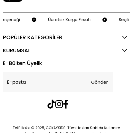
Seçeneği
Ücretsiz Kargo Fırsatı
Seçili K
POPÜLER KATEGORİLER
KURUMSAL
E-Bülten Üyelik
Gönder
Telif Hakkı © 2025, GÖKAYKİDS. Tüm Hakları Saklıdır Kullanım