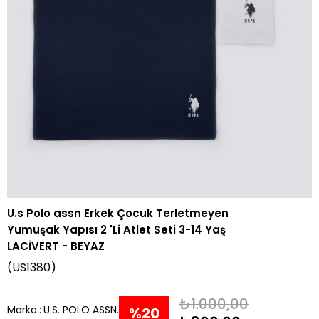
U.s Polo assn Erkek Çocuk Terletmeyen
Yumuşak Yapısı 2 'Li Atlet Seti 3-14 Yaş
LACİVERT - BEYAZ
(US1380)
₺1.000,00
Marka
:
U.S. POLO ASSN.
%
20