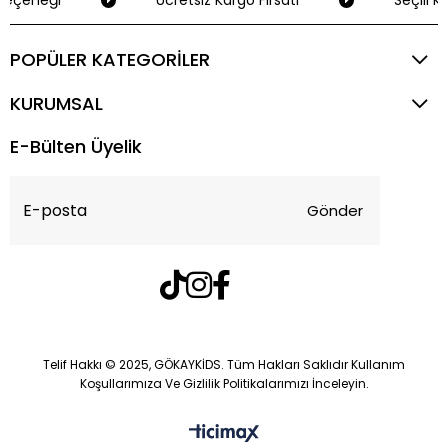
eçeneği
Ücretsiz Kargo Fırsatı
Seçili Kr
POPÜLER KATEGORİLER
KURUMSAL
E-Bülten Üyelik
Gönder
Telif Hakkı © 2025, GÖKAYKİDS. Tüm Hakları Saklıdır Kullanım
Koşullarımıza Ve Gizlilik Politikalarımızı İnceleyin.