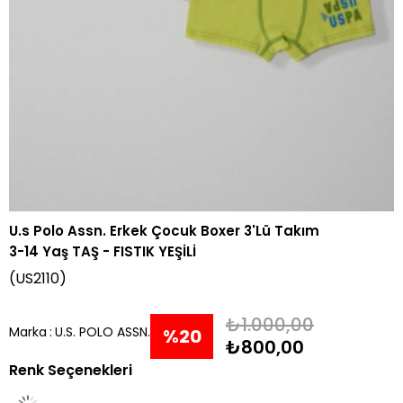
U.s Polo Assn. Erkek Çocuk Boxer 3'Lü Takım
3-14 Yaş TAŞ - FISTIK YEŞİLİ
(US2110)
₺1.000,00
Marka
:
U.S. POLO ASSN.
%
20
₺800,00
Renk Seçenekleri
İndirim