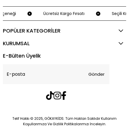
eçeneği
Ücretsiz Kargo Fırsatı
Seçili Kre
POPÜLER KATEGORİLER
KURUMSAL
E-Bülten Üyelik
Gönder
Telif Hakkı © 2025, GÖKAYKİDS. Tüm Hakları Saklıdır Kullanım
Koşullarımıza Ve Gizlilik Politikalarımızı İnceleyin.