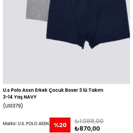
U.s Polo Assn Erkek Çocuk Boxer 3 lü Takım
3-14 Yaş NAVY
(US1379)
₺1.088,00
Marka
:
U.S. POLO ASSN.
%
20
₺870,00