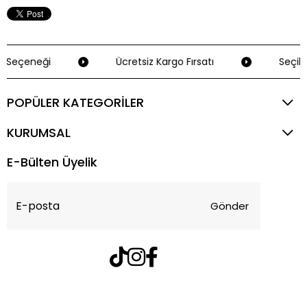
 Seçeneği
Ücretsiz Kargo Fırsatı
Seçili 
POPÜLER KATEGORİLER
KURUMSAL
E-Bülten Üyelik
Gönder