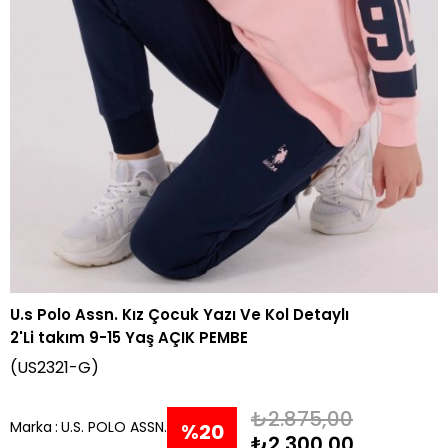
U.s Polo Assn. Kız Çocuk Yazı Ve Kol Detaylı
2'Li takım 9-15 Yaş AÇIK PEMBE
(US2321-G)
₺2.875,00
Marka
:
U.S. POLO ASSN.
%
20
₺2.300,00