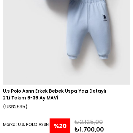
U.s Polo Asnn Erkek Bebek Uspa Yazı Detaylı
2'Li Takım 6-36 Ay MAVİ
(USB2535)
₺2.125,00
Marka
:
U.S. POLO ASSN.
%
20
₺1.700,00