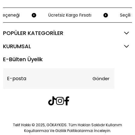
Seçeneği
Ücretsiz Kargo Fırsatı
Seçili K
POPÜLER KATEGORİLER
KURUMSAL
E-Bülten Üyelik
Gönder
Telif Hakkı © 2025, GÖKAYKİDS. Tüm Hakları Saklıdır Kullanım
Koşullarımıza Ve Gizlilik Politikalarımızı İnceleyin.