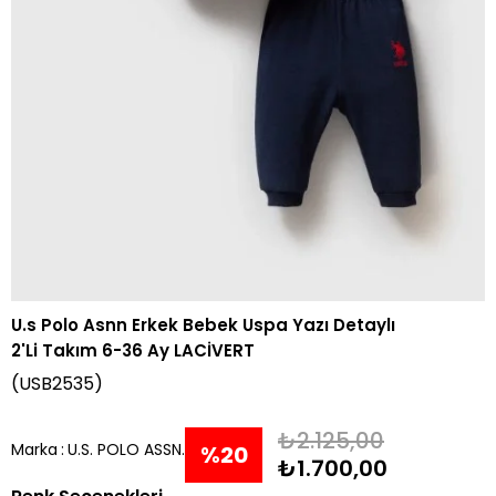
U.s Polo Asnn Erkek Bebek Uspa Yazı Detaylı
2'Li Takım 6-36 Ay LACİVERT
(USB2535)
₺2.125,00
Marka
:
U.S. POLO ASSN.
%
20
₺1.700,00