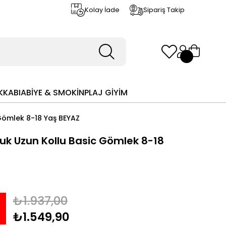
Kolay İade
Sipariş Takip
KKABI
ABİYE & SMOKİN
PLAJ GİYİM
Gömlek 8-18 Yaş BEYAZ
uk Uzun Kollu Basic Gömlek 8-18
₺1.937,00
₺1.549,90