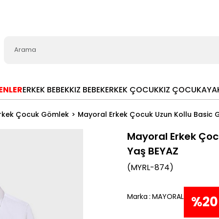
LENLER
ERKEK BEBEK
KIZ BEBEK
ERKEK ÇOCUK
KIZ ÇOCUK
AYA
rkek Çocuk Gömlek
Mayoral Erkek Çocuk Uzun Kollu Basic 
Mayoral Erkek Çoc
Yaş BEYAZ
(MYRL-874)
Marka
:
MAYORAL
%
20