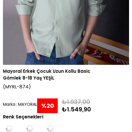
Mayoral Erkek Çocuk Uzun Kollu Basic
Gömlek 8-18 Yaş YEŞİL
(MYRL-874)
₺1.937,00
Marka
:
MAYORAL
%
20
₺1.549,90
Renk Seçenekleri
İndirim