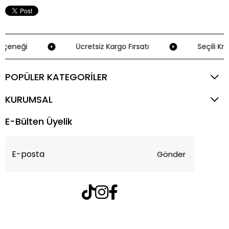
çeneği
Ücretsiz Kargo Fırsatı
Seçili Kre
POPÜLER KATEGORİLER
KURUMSAL
E-Bülten Üyelik
Gönder