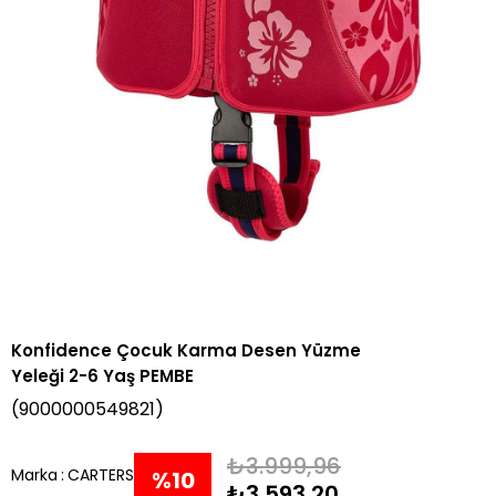
Konfidence Çocuk Karma Desen Yüzme
Yeleği 2-6 Yaş PEMBE
(9000000549821)
₺3.999,96
Marka
:
CARTERS
%
10
₺3.593,20