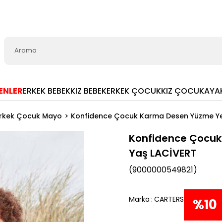
LENLER
ERKEK BEBEK
KIZ BEBEK
ERKEK ÇOCUK
KIZ ÇOCUK
AYA
rkek Çocuk Mayo
Konfidence Çocuk Karma Desen Yüzme Yel
Konfidence Çocuk
Yaş LACİVERT
(9000000549821)
Marka
:
CARTERS
%
10