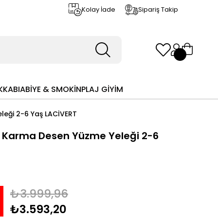
Kolay İade
Sipariş Takip
KKABI
ABİYE & SMOKİN
PLAJ GİYİM
eği 2-6 Yaş LACİVERT
 Karma Desen Yüzme Yeleği 2-6
₺3.999,96
₺3.593,20