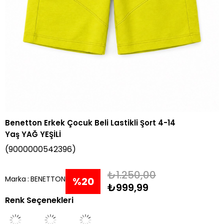
Benetton Erkek Çocuk Beli Lastikli Şort 4-14
Yaş YAĞ YEŞİLİ
(9000000542396)
₺1.250,00
Marka
:
BENETTON
%
20
₺999,99
Renk Seçenekleri
İndirim