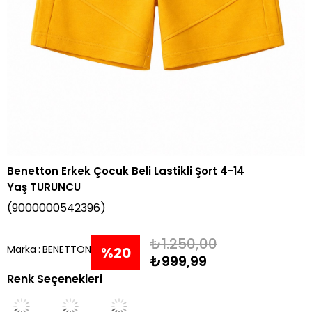
Benetton Erkek Çocuk Beli Lastikli Şort 4-14
Yaş TURUNCU
(9000000542396)
₺1.250,00
Marka
:
BENETTON
%
20
₺999,99
Renk Seçenekleri
İndirim