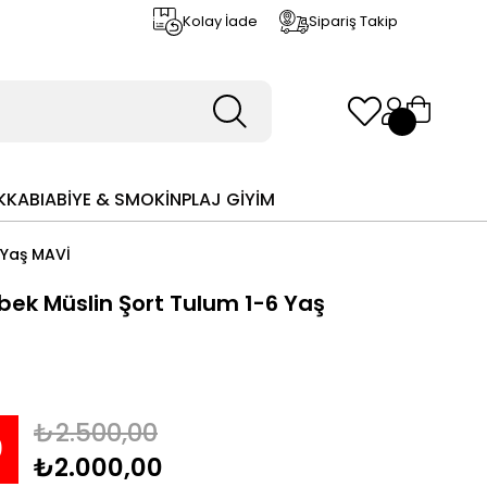
Kolay İade
Sipariş Takip
KKABI
ABİYE & SMOKİN
PLAJ GİYİM
 Yaş MAVİ
bek Müslin Şort Tulum 1-6 Yaş
₺2.500,00
0
₺2.000,00