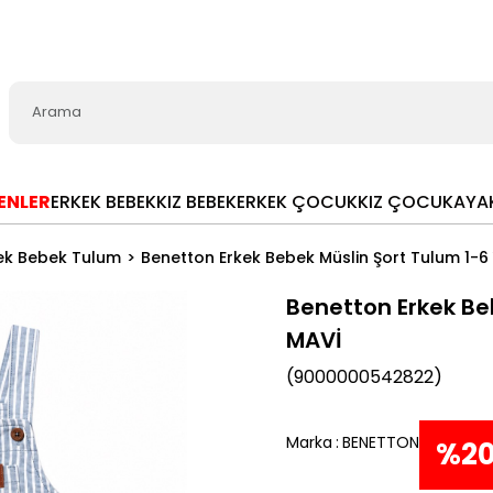
LENLER
ERKEK BEBEK
KIZ BEBEK
ERKEK ÇOCUK
KIZ ÇOCUK
AYA
ek Bebek Tulum
Benetton Erkek Bebek Müslin Şort Tulum 1-6
Benetton Erkek Be
MAVİ
(9000000542822)
Marka
:
BENETTON
%
2