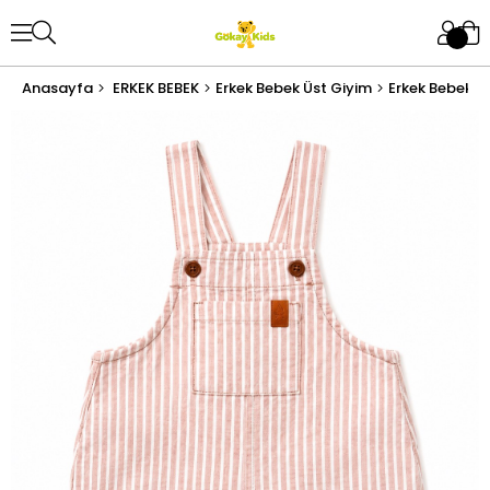
Anasayfa
ERKEK BEBEK
Erkek Bebek Üst Giyim
Erkek Bebek T