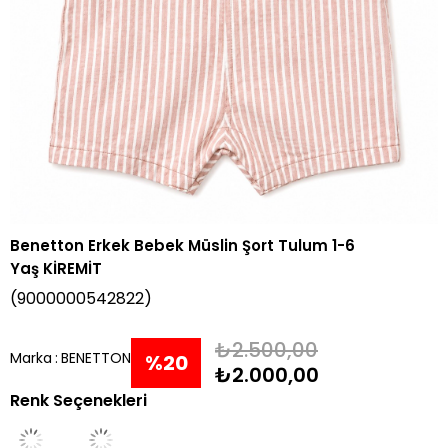
Benetton Erkek Bebek Müslin Şort Tulum 1-6
Yaş KİREMİT
(9000000542822)
₺2.500,00
Marka
:
BENETTON
%
20
₺2.000,00
Renk Seçenekleri
İndirim