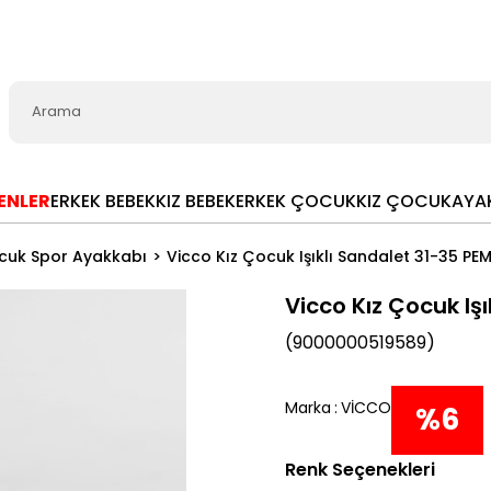
LENLER
ERKEK BEBEK
KIZ BEBEK
ERKEK ÇOCUK
KIZ ÇOCUK
AYA
cuk Spor Ayakkabı
Vicco Kız Çocuk Işıklı Sandalet 31-35 PE
Vicco Kız Çocuk Iş
(9000000519589)
Marka
:
VİCCO
%
6
Renk Seçenekleri
İndiri