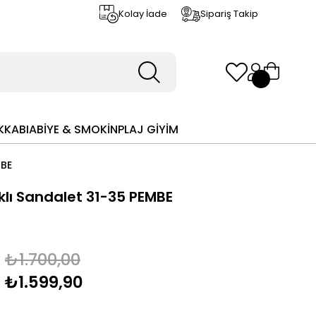
Kolay İade
Sipariş Takip
KKABI
ABİYE & SMOKİN
PLAJ GİYİM
MBE
ıklı Sandalet 31-35 PEMBE
₺1.700,00
₺1.599,90
m