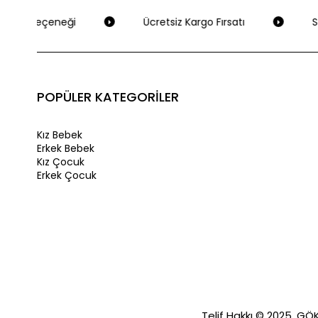
eme Seçeneği
Ücretsiz Kargo Fırsatı
Se
POPÜLER KATEGORİLER
Kız Bebek
Erkek Bebek
Kız Çocuk
Erkek Çocuk
Telif Hakkı © 2025, GÖKA