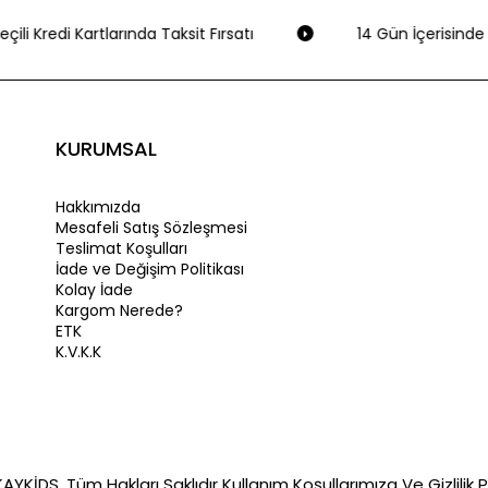
çili Kredi Kartlarında Taksit Fırsatı
14 Gün İçerisinde 
KURUMSAL
Hakkımızda
Mesafeli Satış Sözleşmesi
Teslimat Koşulları
İade ve Değişim Politikası
Kolay İade
Kargom Nerede?
ETK
K.V.K.K
YKİDS. Tüm Hakları Saklıdır Kullanım Koşullarımıza Ve Gizlilik Po