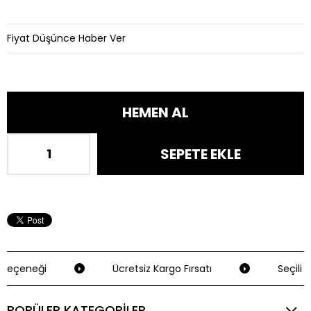
Fiyat Düşünce Haber Ver
Seçeneği
Ücretsiz Kargo Fırsatı
Seçili K
POPÜLER KATEGORİLER