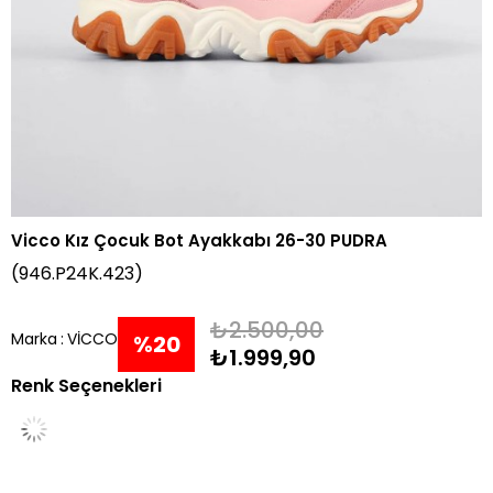
Vicco Kız Çocuk Bot Ayakkabı 26-30 PUDRA
(946.P24K.423)
₺2.500,00
Marka
:
VİCCO
%
20
₺1.999,90
Renk Seçenekleri
İndirim