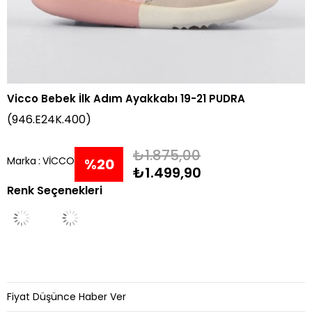
Vicco Bebek İlk Adım Ayakkabı 19-21 PUDRA
(946.E24K.400)
₺1.875,00
Marka
:
VİCCO
%
20
₺1.499,90
Renk Seçenekleri
İndirim
Fiyat Düşünce Haber Ver