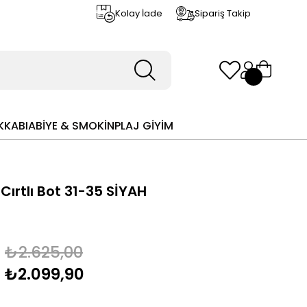
Kolay İade
Sipariş Takip
KKABI
ABİYE & SMOKİN
PLAJ GİYİM
Cırtlı Bot 31-35 SİYAH
₺2.625,00
₺2.099,90
m