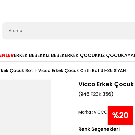
LENLER
ERKEK BEBEK
KIZ BEBEK
ERKEK ÇOCUK
KIZ ÇOCUK
AYA
rkek Çocuk Bot
Vicco Erkek Çocuk Cırtlı Bot 31-35 SİYAH
Vicco Erkek Çocuk 
(946.F23K.356)
Marka
:
VİCCO
%
20
Renk Seçenekleri
İndiri