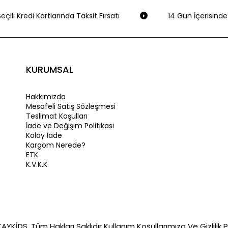
çili Kredi Kartlarında Taksit Fırsatı
14 Gün İçerisinde 
KURUMSAL
Hakkımızda
Mesafeli Satış Sözleşmesi
Teslimat Koşulları
İade ve Değişim Politikası
Kolay İade
Kargom Nerede?
ETK
K.V.K.K
YKİDS. Tüm Hakları Saklıdır Kullanım Koşullarımıza Ve Gizlilik Po