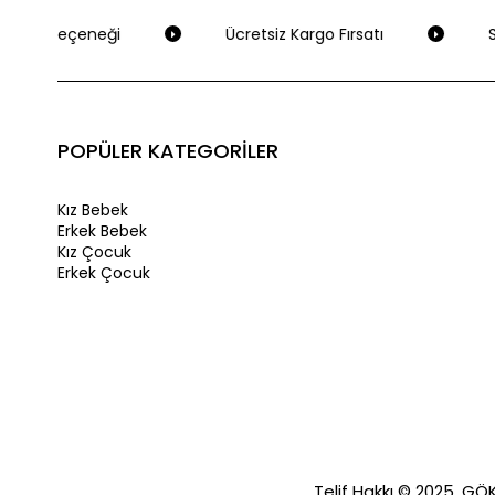
deme Seçeneği
Ücretsiz Kargo Fırsatı
Se
POPÜLER KATEGORİLER
Kız Bebek
Erkek Bebek
Kız Çocuk
Erkek Çocuk
Telif Hakkı © 2025, GÖKA