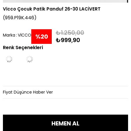
Vicco Çocuk Patik Panduf 26-30 LACİVERT
(959.P19K.446)
₺1.250,00
Marka
:
VİCCO
%
20
₺999,90
Renk Seçenekleri
İndirim
Fiyat Düşünce Haber Ver