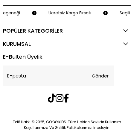
Seçeneği
Ücretsiz Kargo Fırsatı
Seçili K
POPÜLER KATEGORİLER
KURUMSAL
E-Bülten Üyelik
Gönder
Telif Hakkı © 2025, GÖKAYKİDS. Tüm Hakları Saklıdır Kullanım
Koşullarımıza Ve Gizlilik Politikalarımızı İnceleyin.