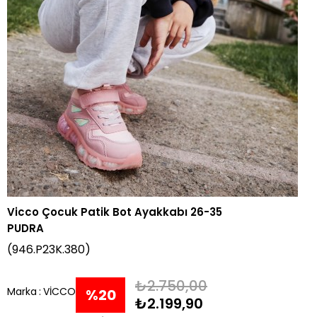
Vicco Çocuk Patik Bot Ayakkabı 26-35
PUDRA
(946.P23K.380)
₺2.750,00
Marka
:
VİCCO
%
20
₺2.199,90