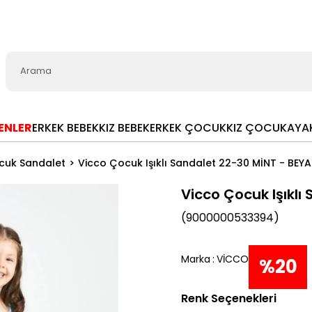
LENLER
ERKEK BEBEK
KIZ BEBEK
ERKEK ÇOCUK
KIZ ÇOCUK
AYA
cuk Sandalet
Vicco Çocuk Işıklı Sandalet 22-30 MİNT - BEYA
Vicco Çocuk Işıklı
(9000000533394)
Marka
:
VİCCO
%
20
Renk Seçenekleri
İndiri