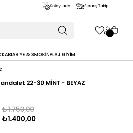
Kolay İade
Sipariş Takip
KKABI
ABİYE & SMOKİN
PLAJ GİYİM
Z
 Sandalet 22-30 MİNT - BEYAZ
₺1.750,00
₺1.400,00
m