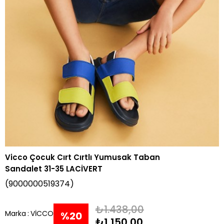
Vicco Çocuk Cırt Cırtlı Yumusak Taban
Sandalet 31-35 LACİVERT
(9000000519374)
₺1.438,00
Marka
:
VİCCO
%
20
₺1.150,00