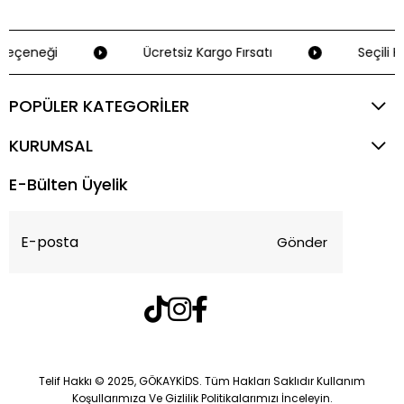
eçeneği
Ücretsiz Kargo Fırsatı
Seçili Kr
POPÜLER KATEGORİLER
KURUMSAL
E-Bülten Üyelik
Gönder
Telif Hakkı © 2025, GÖKAYKİDS. Tüm Hakları Saklıdır Kullanım
Koşullarımıza Ve Gizlilik Politikalarımızı İnceleyin.